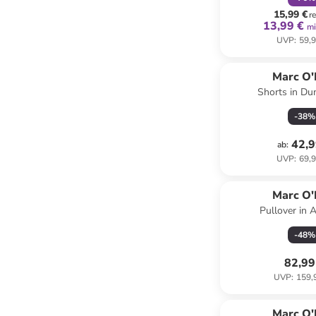
15,99 €
r
13,99 €
mi
UVP
:
59,9
Marc O'
Shorts in Du
-
38
%
42,9
ab
:
UVP
:
69,9
Marc O'
Pullover in A
-
48
%
82,99
UVP
:
159,
Marc O'