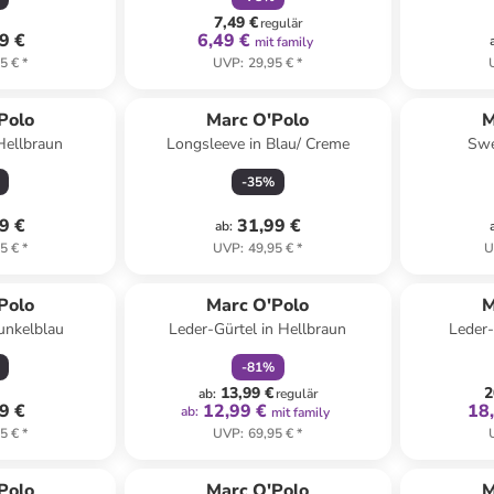
7,49 €
regulär
9 €
6,49 €
mit family
5 €
*
UVP
:
29,95 €
*
Polo
Marc O'Polo
M
Hellbraun
Longsleeve in Blau/ Creme
Swe
-
35
%
9 €
31,99 €
ab
:
5 €
*
UVP
:
49,95 €
*
U
family
rabatt
Polo
Marc O'Polo
M
Dunkelblau
Leder-Gürtel in Hellbraun
Leder-
-
81
%
13,99 €
2
ab
:
regulär
9 €
12,99 €
18
ab
:
mit family
5 €
*
UVP
:
69,95 €
*
Polo
Marc O'Polo
M