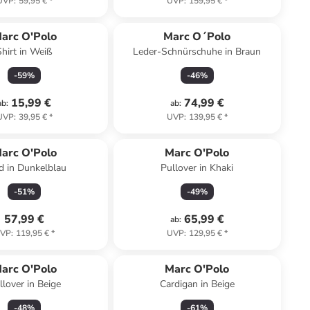
UVP
:
59,95 €
*
UVP
:
159,95 €
*
arc O'Polo
Marc O´Polo
Shirt in Weiß
Leder-Schnürschuhe in Braun
-
59
%
-
46
%
15,99 €
74,99 €
ab
:
ab
:
UVP
:
39,95 €
*
UVP
:
139,95 €
*
arc O'Polo
Marc O'Polo
id in Dunkelblau
Pullover in Khaki
-
51
%
-
49
%
57,99 €
65,99 €
ab
:
VP
:
119,95 €
*
UVP
:
129,95 €
*
arc O'Polo
Marc O'Polo
llover in Beige
Cardigan in Beige
-
48
%
-
61
%