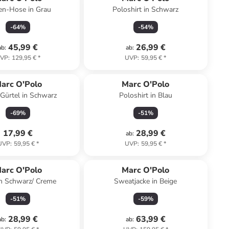
en-Hose in Grau
Poloshirt in Schwarz
-
64
%
-
54
%
45,99 €
26,99 €
ab
:
ab
:
VP
:
129,95 €
*
UVP
:
59,95 €
*
arc O'Polo
Marc O'Polo
Gürtel in Schwarz
Poloshirt in Blau
-
69
%
-
51
%
17,99 €
28,99 €
ab
:
UVP
:
59,95 €
*
UVP
:
59,95 €
*
arc O'Polo
Marc O'Polo
in Schwarz/ Creme
Sweatjacke in Beige
-
51
%
-
59
%
28,99 €
63,99 €
ab
:
ab
: