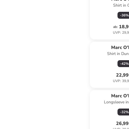
Shirt in 
-
36
%
18,9
ab
:
UVP
:
29,9
Marc O'
Shirt in Du
-
42
%
22,99
UVP
:
39,9
Marc O'
Longsleeve in
-
32
%
26,99