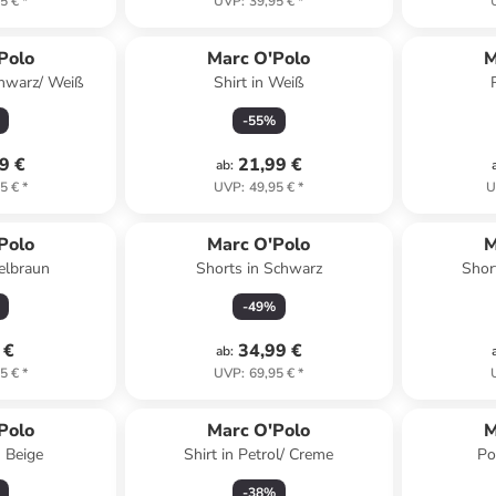
5 €
*
UVP
:
39,95 €
*
Polo
Marc O'Polo
M
chwarz/ Weiß
Shirt in Weiß
-
55
%
9 €
21,99 €
ab
:
5 €
*
UVP
:
49,95 €
*
U
Polo
Marc O'Polo
M
elbraun
Shorts in Schwarz
Shor
-
49
%
 €
34,99 €
ab
:
5 €
*
UVP
:
69,95 €
*
Polo
Marc O'Polo
M
n Beige
Shirt in Petrol/ Creme
Po
-
38
%