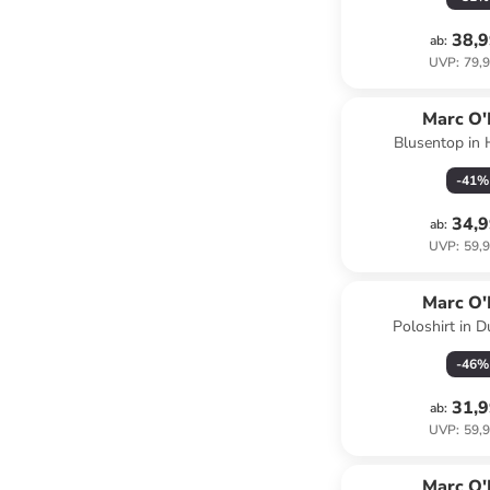
38,9
ab
:
UVP
:
79,9
Marc O'
Blusentop in 
-
41
%
34,9
ab
:
UVP
:
59,9
Marc O'
Poloshirt in 
-
46
%
31,9
ab
:
UVP
:
59,9
Marc O'