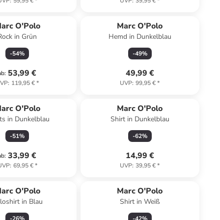
UVP
:
59,95 €
*
UVP
:
39,95 €
*
arc O'Polo
Marc O'Polo
Rock in Grün
Hemd in Dunkelblau
-
54
%
-
49
%
53,99 €
49,99 €
ab
:
VP
:
119,95 €
*
UVP
:
99,95 €
*
arc O'Polo
Marc O'Polo
ts in Dunkelblau
Shirt in Dunkelblau
-
51
%
-
62
%
33,99 €
14,99 €
ab
:
UVP
:
69,95 €
*
UVP
:
39,95 €
*
arc O'Polo
Marc O'Polo
loshirt in Blau
Shirt in Weiß
-
26
%
-
42
%