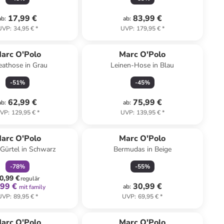
17,99 €
83,99 €
ab
:
ab
:
UVP
:
34,95 €
*
UVP
:
179,95 €
*
arc O'Polo
Marc O'Polo
athose in Grau
Leinen-Hose in Blau
-
51
%
-
45
%
62,99 €
75,99 €
ab
:
ab
:
VP
:
129,95 €
*
UVP
:
139,95 €
*
family
rabatt
arc O'Polo
Marc O'Polo
Gürtel in Schwarz
Bermudas in Beige
-
78
%
-
55
%
0,99 €
regulär
,99 €
30,99 €
ab
:
mit family
UVP
:
89,95 €
*
UVP
:
69,95 €
*
arc O'Polo
Marc O'Polo