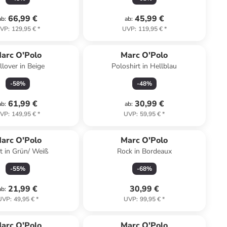
66,99 €
45,99 €
ab
:
ab
:
VP
:
129,95 €
*
UVP
:
119,95 €
*
arc O'Polo
Marc O'Polo
llover in Beige
Poloshirt in Hellblau
-
58
%
-
48
%
61,99 €
30,99 €
ab
:
ab
:
VP
:
149,95 €
*
UVP
:
59,95 €
*
arc O'Polo
Marc O'Polo
rt in Grün/ Weiß
Rock in Bordeaux
-
55
%
-
68
%
21,99 €
30,99 €
ab
:
UVP
:
49,95 €
*
UVP
:
99,95 €
*
arc O'Polo
Marc O'Polo