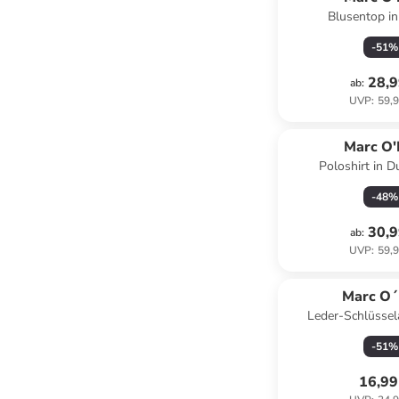
Blusentop i
-
51
%
28,9
ab
:
UVP
:
59,9
Marc O'
Poloshirt in 
-
48
%
30,9
ab
:
UVP
:
59,9
Marc O´
Leder-Schlüssel
Schwa
-
51
%
16,99