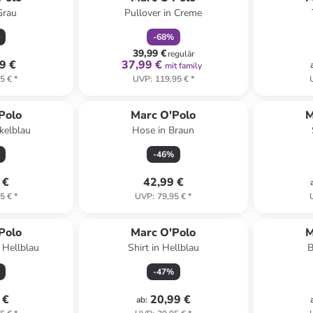
Grau
Pullover in Creme
-
68
%
39,99 €
regulär
9 €
37,99 €
mit family
5 €
*
UVP
:
119,95 €
*
Polo
Marc O'Polo
M
nkelblau
Hose in Braun
-
46
%
 €
42,99 €
5 €
*
UVP
:
79,95 €
*
Polo
Marc O'Polo
M
 Hellblau
Shirt in Hellblau
B
-
47
%
 €
20,99 €
ab
: