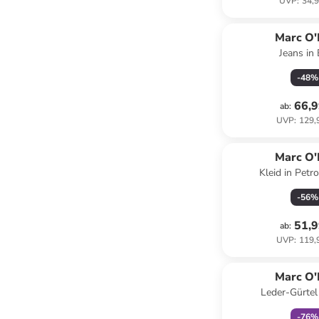
UVP
:
34,9
Marc O'
Jeans in 
-
48
%
66,9
ab
:
UVP
:
129,
Marc O'
Kleid in Petr
-
56
%
51,9
ab
:
UVP
:
119,
family
r
Marc O'
Leder-Gürtel
-
76
%