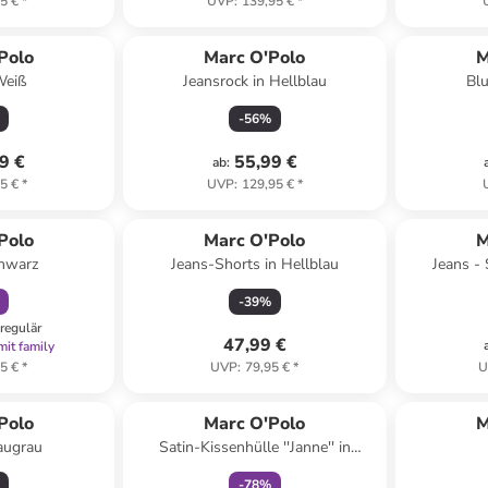
5 €
*
UVP
:
139,95 €
*
Polo
Marc O'Polo
M
 Weiß
Jeansrock in Hellblau
Blu
-
56
%
9 €
55,99 €
ab
:
5 €
*
UVP
:
129,95 €
*
abatt
Polo
Marc O'Polo
M
chwarz
Jeans-Shorts in Hellblau
Jeans - 
-
39
%
regulär
47,99 €
mit family
5 €
*
UVP
:
79,95 €
*
U
family
rabatt
Polo
Marc O'Polo
M
laugrau
Satin-Kissenhülle ''Janne'' in
Hellblau
-
78
%