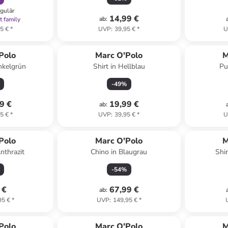
egulär
14,99 €
ab
:
t family
5 €
*
UVP
:
39,95 €
*
U
Polo
Marc O'Polo
M
nkelgrün
Shirt in Hellblau
Pu
-
49
%
9 €
19,99 €
ab
:
5 €
*
UVP
:
39,95 €
*
U
Polo
Marc O'Polo
M
nthrazit
Chino in Blaugrau
Shi
-
54
%
 €
67,99 €
ab
:
95 €
*
UVP
:
149,95 €
*
family
rabatt
Polo
Marc O'Polo
M