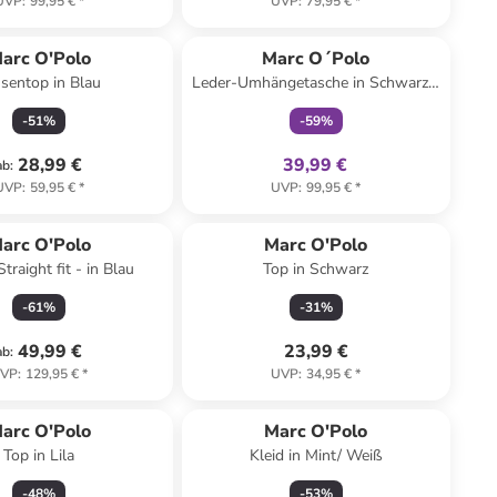
UVP
:
99,95 €
*
UVP
:
79,95 €
*
family
exklusiv
arc O'Polo
Marc O´Polo
sentop in Blau
Leder-Umhängetasche in Schwarz -
(B)20 x (H)10 x (T)3 cm
-
51
%
-
59
%
28,99 €
39,99 €
ab
:
UVP
:
59,95 €
*
UVP
:
99,95 €
*
arc O'Polo
Marc O'Polo
Straight fit - in Blau
Top in Schwarz
-
61
%
-
31
%
49,99 €
23,99 €
ab
:
VP
:
129,95 €
*
UVP
:
34,95 €
*
arc O'Polo
Marc O'Polo
Top in Lila
Kleid in Mint/ Weiß
-
48
%
-
53
%