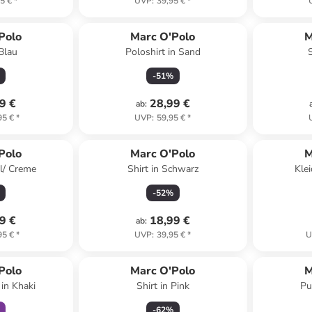
5 €
*
UVP
:
39,95 €
*
Polo
Marc O'Polo
M
Blau
Poloshirt in Sand
-
51
%
9 €
28,99 €
ab
:
95 €
*
UVP
:
59,95 €
*
Polo
Marc O'Polo
M
ol/ Creme
Shirt in Schwarz
Kle
-
52
%
9 €
18,99 €
ab
:
95 €
*
UVP
:
39,95 €
*
U
abatt
Polo
Marc O'Polo
M
 in Khaki
Shirt in Pink
Pu
-
62
%