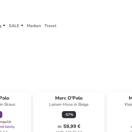
g
SALE
Marken
Travel
abatt
Polo
Marc O'Polo
M
 in Braun
Leinen-Hose in Beige
Kle
-
57
%
regulär
58,99 €
ab
:
mit family