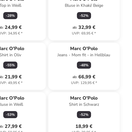
Top in Weiß
Bluse in Khaki/ Beige
-
28
%
-
52
%
24,99 €
32,99 €
ab
:
ab
:
UVP
:
34,95 €
*
UVP
:
69,95 €
*
arc O'Polo
Marc O'Polo
Shirt in Oliv
Jeans - Mom fit - in Hellblau
-
55
%
-
48
%
21,99 €
66,99 €
ab
:
ab
:
UVP
:
49,95 €
*
UVP
:
129,95 €
*
arc O'Polo
Marc O'Polo
luse in Weiß
Shirt in Schwarz
-
53
%
-
52
%
27,99 €
18,99 €
ab
: