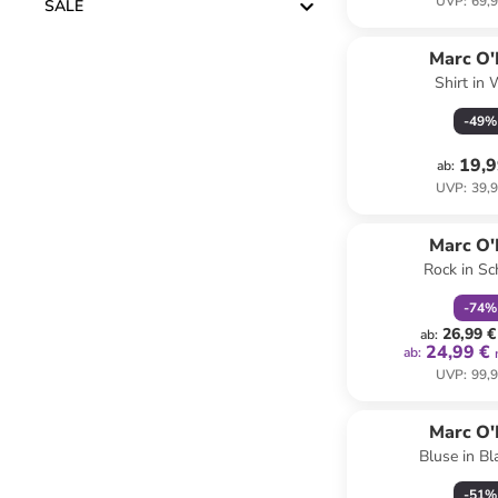
UVP
:
69,9
SALE
Marc O'
Shirt in
-
49
%
19,9
ab
:
UVP
:
39,9
family
r
Marc O'
Rock in S
-
74
%
26,99 €
ab
:
24,99 €
ab
:
UVP
:
99,9
Marc O'
Bluse in B
-
51
%