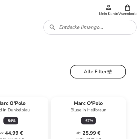
Mein Konto
Warenkorb
Alle Filter
arc O'Polo
Marc O'Polo
id in Dunkelblau
Bluse in Hellbraun
-
54
%
-
67
%
44,99 €
25,99 €
ab
:
ab
: