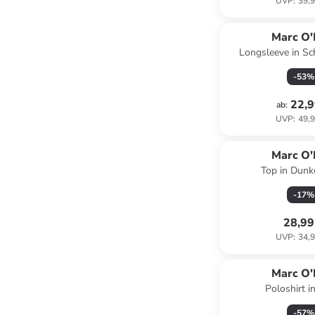
UVP
:
39,9
Marc O'
Longsleeve in S
-
53
%
22,9
ab
:
UVP
:
49,9
Marc O'
Top in Dunk
-
17
%
28,99
UVP
:
34,9
Marc O'
Poloshirt i
-
57
%