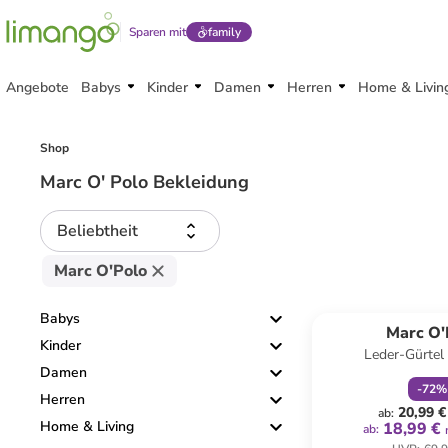
Sparen mit
family
Angebote
Babys
Kinder
Damen
Herren
Home & Livin
Shop
Marc O' Polo Bekleidung
Beliebtheit
Marc O'Polo
family
r
Babys
Marc O'
Kinder
Leder-Gürtel
Damen
-
72
%
Herren
20,99 €
ab
:
Home & Living
18,99 €
ab
: