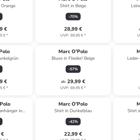
n Orange
Shirt in Beige
Lein
-
70
%
9 €
28,99 €
5 €
*
UVP
:
99,95 €
*
U
Polo
Marc O'Polo
M
Dunkelgrün
Bluse in Flieder/ Beige
Leder-
-
57
%
9 €
29,99 €
ab
:
5 €
*
UVP
:
69,95 €
*
Polo
Marc O'Polo
M
anhänger in
Shirt in Dunkelblau
Shirt 
rz
-
42
%
 €
22,99 €