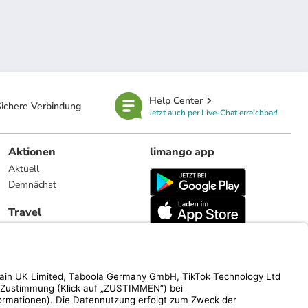
Help Center
ichere Verbindung
Jetzt auch per Live-Chat erreichbar!
Aktionen
limango app
Aktuell
Demnächst
Travel
Reiseangebote