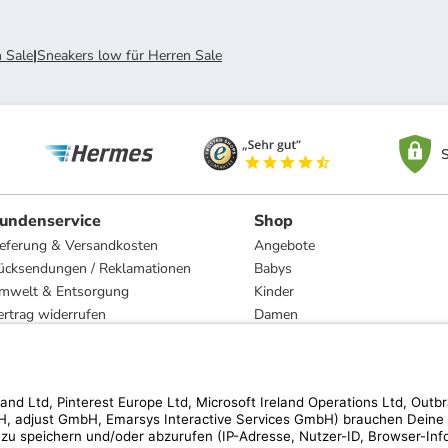
 Sale
|
Sneakers low für Herren Sale
S
undenservice
Shop
ieferung & Versandkosten
Angebote
ücksendungen / Reklamationen
Babys
mwelt & Entsorgung
Kinder
ertrag widerrufen
Damen
esetzliche Gewährleistung und Reparatur
Herren
Wohnen
Trachten
Marken