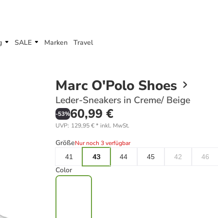
g
SALE
Marken
Travel
Marc O'Polo Shoes
Leder-Sneakers in Creme/ Beige
60,99 €
-
53
%
UVP
:
129,95 €
*
inkl. MwSt.
Größe
Nur noch 3 verfügbar
41
43
44
45
42
46
Color