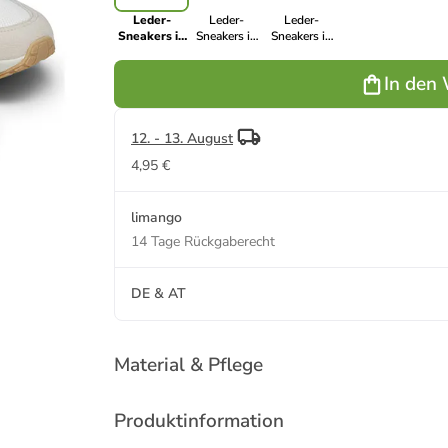
Leder-
Leder-
Leder-
Sneakers in
Sneakers in
Sneakers in
Creme/
Braun/ Khaki
Dunkelblau/
Beige
Beige
In den
12. - 13. August
4,95 €
limango
14 Tage Rückgaberecht
DE & AT
Material & Pflege
Produktinformation