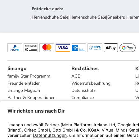
Entdecke auch
:
Herrenschuhe Sale
|
Herrenschuhe Sale
|
Sneakers Herren
limango
Rechtliches
K
family Star Programm
AGB
L
Freunde einladen
Widerrufsbelehrung
R
limango Magazin
Datenschutz
U
Partner & Kooperationen
Compliance
V
Jobs
Impressum
G
Presse
Privatsphäre-Einstellungen
Mediadaten
Geschenkgutscheinbedingungen