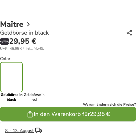
Maître
Geldbörse in black
29,95 €
-
34
%
UVP
:
45,95 €
*
inkl. MwSt.
Color
Geldbörse in
Geldbörse in
black
red
Warum ändern sich die Preise?
In den Warenkorb für
29,95 €
8. - 13. August