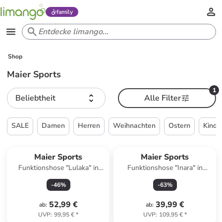
family
Shop
Maier Sports
1
Beliebtheit
Alle Filter
SALE
Damen
Herren
Weihnachten
Ostern
Kinde
Maier Sports
Maier Sports
Funktionshose "Lulaka" in
Funktionshose "Inara" in
Dunkelblau
Bordeaux
-
46
%
-
63
%
52,99 €
39,99 €
ab
:
ab
:
UVP
:
99,95 €
*
UVP
:
109,95 €
*