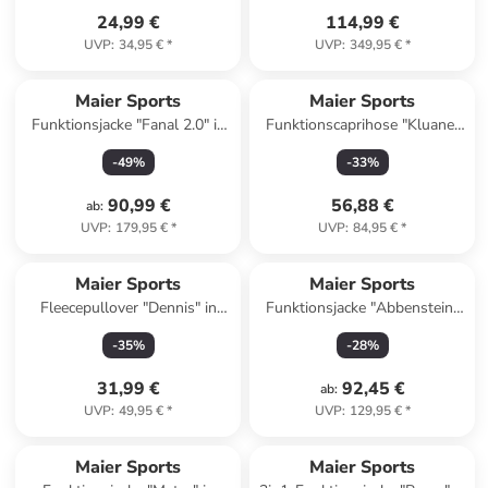
24,99 €
114,99 €
UVP
:
34,95 €
*
UVP
:
349,95 €
*
Maier Sports
Maier Sports
Funktionsjacke "Fanal 2.0" in
Funktionscaprihose "Kluane"
Dunkelblau
in Anthrazit
-
49
%
-
33
%
90,99 €
56,88 €
ab
:
UVP
:
179,95 €
*
UVP
:
84,95 €
*
Maier Sports
Maier Sports
Fleecepullover "Dennis" in
Funktionsjacke "Abbenstein"
Petrol
in Khaki
-
35
%
-
28
%
31,99 €
92,45 €
ab
:
UVP
:
49,95 €
*
UVP
:
129,95 €
*
Maier Sports
Maier Sports