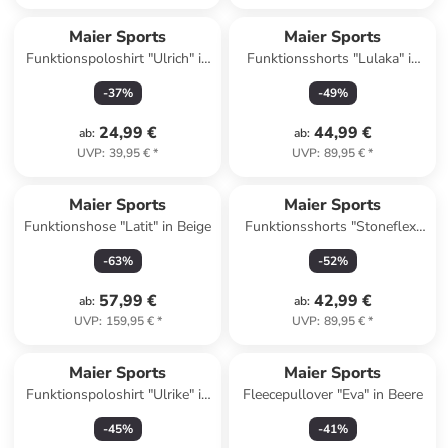
Maier Sports
Maier Sports
Funktionspoloshirt "Ulrich" in
Funktionsshorts "Lulaka" in
Khaki
Dunkelblau
-
37
%
-
49
%
24,99 €
44,99 €
ab
:
ab
:
UVP
:
39,95 €
*
UVP
:
89,95 €
*
Maier Sports
Maier Sports
Funktionshose "Latit" in Beige
Funktionsshorts "Stoneflex"
in Khaki
-
63
%
-
52
%
57,99 €
42,99 €
ab
:
ab
:
UVP
:
159,95 €
*
UVP
:
89,95 €
*
Maier Sports
Maier Sports
Funktionspoloshirt "Ulrike" in
Fleecepullover "Eva" in Beere
Dunkelblau
-
45
%
-
41
%