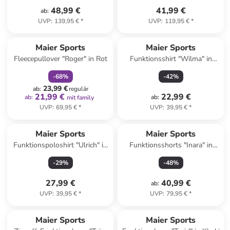
48,99 €
41,99 €
ab
:
UVP
:
139,95 €
*
UVP
:
119,95 €
*
family
rabatt
Maier Sports
Maier Sports
Fleecepullover "Roger" in Rot
Funktionsshirt "Wilma" in
Türkis
-
68
%
-
42
%
23,99 €
ab
:
regulär
21,99 €
22,99 €
ab
:
ab
:
mit family
UVP
:
69,95 €
*
UVP
:
39,95 €
*
Maier Sports
Maier Sports
Funktionspoloshirt "Ulrich" in
Funktionsshorts "Inara" in
Weiß
Anthrazit
-
29
%
-
48
%
27,99 €
40,99 €
ab
:
UVP
:
39,95 €
*
UVP
:
79,95 €
*
Maier Sports
Maier Sports