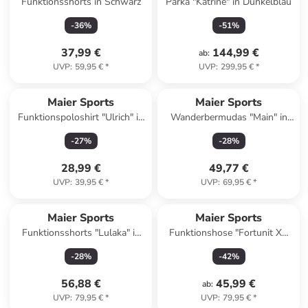
Funktionsshorts in Schwarz
Parka "Katrine" in Dunkelblau
-
36
%
-
51
%
37,99 €
144,99 €
ab
:
UVP
:
59,95 €
*
UVP
:
299,95 €
*
Maier Sports
Maier Sports
Funktionspoloshirt "Ulrich" in
Wanderbermudas "Main" in
Schwarz
Blau
-
27
%
-
28
%
28,99 €
49,77 €
UVP
:
39,95 €
*
UVP
:
69,95 €
*
Maier Sports
Maier Sports
Funktionsshorts "Lulaka" in
Funktionshose "Fortunit XR
Anthrazit/ Dunkelblau
2.0" in Dunkelblau
-
28
%
-
42
%
56,88 €
45,99 €
ab
:
UVP
:
79,95 €
*
UVP
:
79,95 €
*