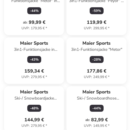
Funktionsjacke "Metor" in
3in1-Funktionsjacke "Peyor" in
Dunkelblau
Schwarz
-
44
%
-
59
%
99,99 €
119,99 €
ab
:
UVP
:
179,95 €
*
UVP
:
299,95 €
*
Maier Sports
Maier Sports
3in1-Funktionsjacke in
3in1-Funktionsjacke "Metor"
Dunkelblau
-
43
%
-
28
%
159,34 €
177,86 €
UVP
:
279,95 €
*
UVP
:
249,99 €
*
Maier Sports
Maier Sports
Ski-/ Snowboardjacke
Ski-/ Snowboardhose
"Karleiten M 2.0" in Blau
"Majelletta" in Schwarz
-
48
%
-
44
%
144,99 €
82,99 €
ab
:
UVP
:
279,95 €
*
UVP
:
149,95 €
*