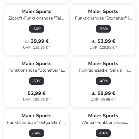
Maier Sports
Maier Sports
Zippoff-Funktionshose "Tajo"
Funktionshose "Stoneflex" in
in Anthrazit
Khaki
-
66
%
-
58
%
39,99 €
53,99 €
ab
:
ab
:
UVP
:
119,95 €
*
UVP
:
129,95 €
*
Maier Sports
Maier Sports
Funktionshose "Stoneflex" in
Funktionsjacke "Sinaia" in
Dunkelblau
Dunkelblau
-
59
%
-
40
%
52,99 €
58,99 €
ab
:
UVP
:
129,95 €
*
UVP
:
99,95 €
*
Maier Sports
Maier Sports
Funktionshose "Helga Slim" in
Winter-Funktionshose
Lila
"Helga" in Pflaume
-
64
%
-
64
%