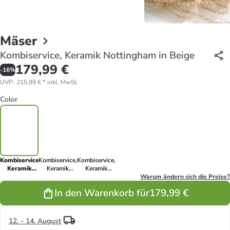
Mäser
Kombiservice, Keramik Nottingham in Beige
179,99 €
-
16
%
UVP
:
215,99 €
*
inkl. MwSt.
Color
Kombiservice,
Kombiservice,
Kombiservice,
Keramik
Keramik
Keramik
Nottingham
Nottingham
Nottingham
Warum ändern sich die Preise?
in Beige
in Grün
in Blau
In den Warenkorb für
179,99 €
12. - 14. August