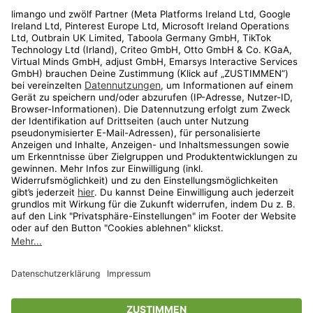
Rechtliches
Kundenservice
Shop
Aktionen
Travel
limango.nl
limango.pl