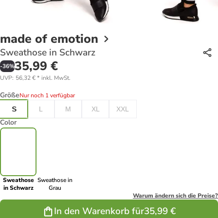
made of emotion
Sweathose in Schwarz
35,99 €
-
36
%
UVP
:
56,32 €
*
inkl. MwSt.
Größe
Nur noch 1 verfügbar
S
L
M
XL
XXL
Color
Sweathose
Sweathose in
in Schwarz
Grau
Warum ändern sich die Preise?
In den Warenkorb für
35,99 €