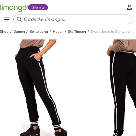
family
Shop
Damen
Bekleidung
Hosen
Stoffhosen
Sweathose in Schwarz