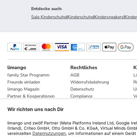
Entdecke auch
:
Sale Kinderschuhe
|
Kinderschuhe
|
Kindersneakers
|
Kinde
limango
Rechtliches
K
family Star Programm
AGB
L
Freunde einladen
Widerrufsbelehrung
R
limango Magazin
Datenschutz
U
Partner & Kooperationen
Compliance
V
Jobs
Impressum
G
Presse
Privatsphäre-Einstellungen
Mediadaten
Geschenkgutscheinbedingungen