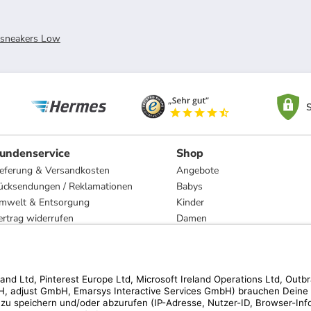
rsneakers Low
S
undenservice
Shop
ieferung & Versandkosten
Angebote
ücksendungen / Reklamationen
Babys
mwelt & Entsorgung
Kinder
ertrag widerrufen
Damen
esetzliche Gewährleistung und Reparatur
Herren
Wohnen
Trachten
Marken