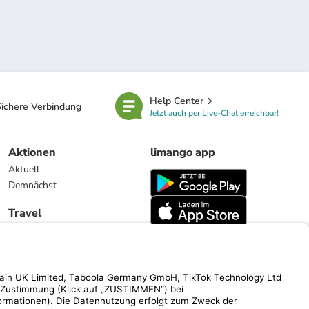
Help Center
ichere Verbindung
Jetzt auch per Live-Chat erreichbar!
Aktionen
limango app
Aktuell
Demnächst
Travel
Reiseangebote