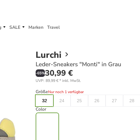
g
SALE
Marken
Travel
Lurchi
Leder-Sneakers "Monti" in Grau
30,99 €
-
65
%
UVP
:
89,99 €
*
inkl. MwSt.
Größe
Nur noch 1 verfügbar
32
24
25
26
27
28
Color