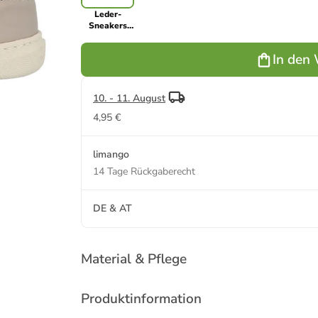
Leder-
Sneakers
"Monti" in
Grau
In den
10. - 11. August
4,95 €
limango
14 Tage Rückgaberecht
DE & AT
Material & Pflege
Produktinformation