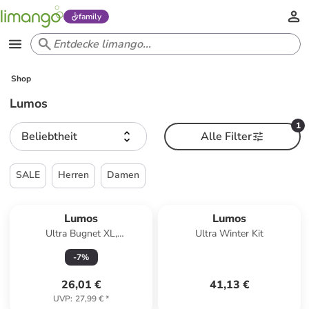
family
Shop
Lumos
1
Beliebtheit
Alle Filter
SALE
Herren
Damen
Lumos
Lumos
Ultra Bugnet XL,
Ultra Winter Kit
Insektenschutznetz für Ultra
-
7
%
Helm, XL,
26,01 €
41,13 €
UVP
:
27,99 €
*