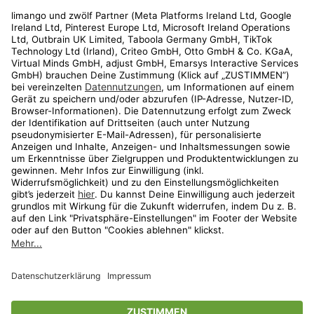
Rechtliches
Kundenservice
Shop
Aktionen
Travel
limango.nl
limango.pl