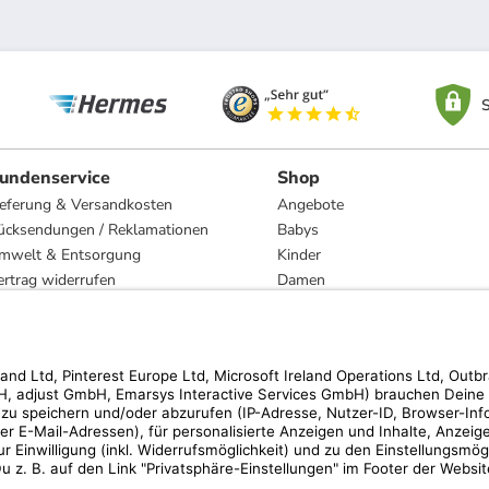
S
undenservice
Shop
ieferung & Versandkosten
Angebote
ücksendungen / Reklamationen
Babys
mwelt & Entsorgung
Kinder
ertrag widerrufen
Damen
esetzliche Gewährleistung und Reparatur
Herren
Wohnen
Trachten
Marken