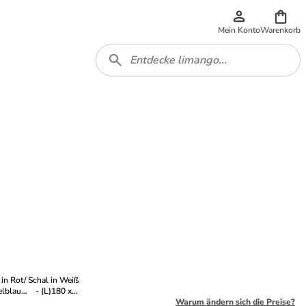
Mein Konto
Warenkorb
 in Rot/
Schal in Weiß
lblau -
- (L)180 x
180 x
(B)70 cm
Warum ändern sich die Preise?