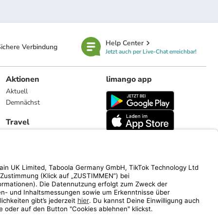
Help Center
ichere Verbindung
Jetzt auch per Live-Chat erreichbar!
Aktionen
limango app
Aktuell
Demnächst
Travel
Reiseangebote
limango.nl
limango.pl