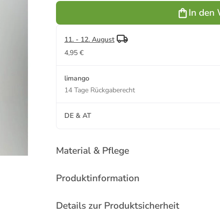
(B)70 cm
(B)70 cm
(B)70 cm
(B)
In den
11. - 12. August
4,95 €
limango
14 Tage Rückgaberecht
DE & AT
Material & Pflege
Produktinformation
Details zur Produktsicherheit