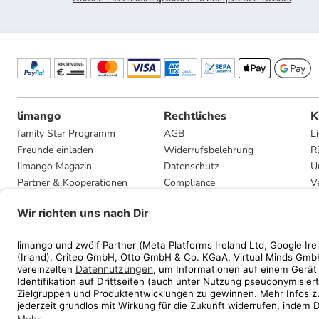
limango
Rechtliches
K
family Star Programm
AGB
L
Freunde einladen
Widerrufsbelehrung
R
limango Magazin
Datenschutz
U
Partner & Kooperationen
Compliance
V
Jobs
Impressum
G
Presse
Privatsphäre-Einstellungen
Mediadaten
Geschenkgutscheinbedingungen