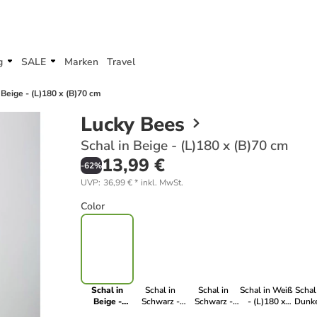
g
SALE
Marken
Travel
 Beige - (L)180 x (B)70 cm
Lucky Bees
Schal in Beige - (L)180 x (B)70 cm
13,99 €
-
62
%
UVP
:
36,99 €
*
inkl. MwSt.
Color
Schal in
Schal in
Schal in
Schal in Weiß
Schal
Beige -
Schwarz -
Schwarz -
- (L)180 x
Dunke
(L)180 x
(L)180 x
(L)180 x
(B)70 cm
(L)