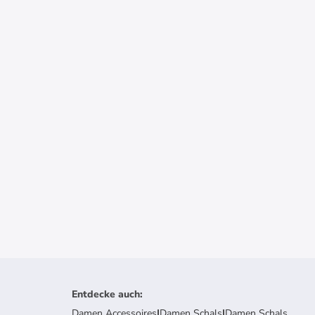
Entdecke auch
:
Damen Accessoires
|
Damen Schals
|
Damen Schals