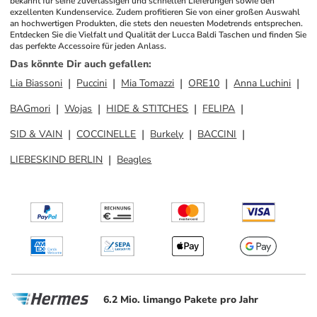
bekannt für seine zuverlässigen und schnellen Lieferungen sowie den 
exzellenten Kundenservice. Zudem profitieren Sie von einer großen Auswahl 
an hochwertigen Produkten, die stets den neuesten Modetrends entsprechen. 
Entdecken Sie die Vielfalt und Qualität der Lucca Baldi Taschen und finden Sie 
das perfekte Accessoire für jeden Anlass.
Das könnte Dir auch gefallen
:
Lia Biassoni
Puccini
Mia Tomazzi
ORE10
Anna Luchini
BAGmori
Wojas
HIDE & STITCHES
FELIPA
SID & VAIN
COCCINELLE
Burkely
BACCINI
LIEBESKIND BERLIN
Beagles
6.2 Mio. limango Pakete pro Jahr