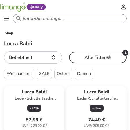
family
Shop
Lucca Baldi
1
Beliebtheit
Alle Filter
Weihnachten
SALE
Ostern
Damen
Lucca Baldi
Lucca Baldi
Leder-Schultertasche
Leder-Schultertasche
"Trapani" in Beige - (B)33 x
"Carrara" in Hellbraun - (B)36
-
74
%
-
75
%
(H)25 x (T)14 cm
x (H)28 x (T)12 cm
57,99 €
74,49 €
UVP
:
229,00 €
*
UVP
:
309,00 €
*