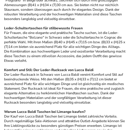
"Pitigliano" in Beige oder Schwarz, zeichnen sich durch ihre großzügigen 
Abmessungen (B)41 x (H)34 x (T)30 cm aus. Sie bieten nicht nur reichlich 
Stauraum, sondern überzeugen auch durch ihr elegantes Design. Dank der 
robusten Verarbeitung und der hochwertigen Materialien sind diese Taschen 
besonders langlebig und vielseitig einsetzbar.
Leder-Schultertaschen für stilbewusste Frauen
Für Frauen, die eine elegante und praktische Tasche suchen, ist die Leder-
Schultertasche "Bolzano" in Schwarz oder die Schultertasche in Cognac die 
perfekte Wahl. Mit ihren Maßen (B)40 x (H)45 x (T)15 cm bzw. (B)33 x (H)25 x 
(T)14 cm bieten sie ausreichend Platz für alle wichtigen Dinge des Alltags. 
Die Kombination aus hochwertigem Leder und exzellenter Verarbeitung macht 
diese Taschen zu einem stilvollen Accessoire, das jedem Outfit das gewisse 
Etwas verleiht.
Komfort und Stil: Der Leder-Rucksack von Lucca Baldi
Der Leder-Rucksack in Schwarz von Lucca Baldi vereint Komfort und Stil auf 
beeindruckende Weise. Mit den Maßen (B)35 x (H)33 x (T)12 cm bietet er 
ausreichend Platz für alle wichtigen Dinge und ist gleichzeitig ein modisches 
Statement. Der Rucksack ist ideal für Frauen, die eine praktische und zugleich 
elegante Alternative zu herkömmlichen Handtaschen suchen. Dank der 
hochwertigen Materialien und der sorgfältigen Verarbeitung ist dieser 
Rucksack besonders langlebig und vielseitig einsetzbar.
Warum Lucca Baldi Taschen bei Limango kaufen?
Der Kauf von Lucca Baldi Taschen bei Limango bietet zahlreiche Vorteile. 
Durch regelmäßige Sale-Aktionen und attraktive Outlet-Angebote können Sie 
Ihre Lieblingsstücke zu besonders günstigen Preisen erwerben. Limango ist 