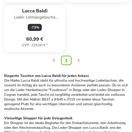
Lucca Baldi
Leder-Umhängetasche
"Favara" in Weiß - (B)24 x
-
73
%
(H)19 x (T)7 cm
60,99 €
UVP
:
229,00 €
*
1
Elegante Taschen von Lucca Baldi für jeden Anlass
Die Marke Lucca Baldi steht für stilvolle und hochwertige Ledertaschen, die 
sowohl im Alltag als auch zu besonderen Anlässen perfekt passen. Ob es sich 
um die Leder-Henkeltasche "Fosdinovo" in Beige oder den Leder-Shopper in 
Cognac handelt, jede Tasche ist sorgfältig verarbeitet und bietet ein zeitloses 
Design. Mit den Maßen (B)37 x (H)45 x (T)15 cm bieten diese Taschen 
genügend Platz für alle wichtigen Utensilien und setzen gleichzeitig 
modische Akzente.
Vielseitige Shopper für jede Gelegenheit
Ein Shopper ist der ideale Begleiter für den Einkaufsbummel, den Arbeitsweg 
oder den Wochenendausflug. Die Leder-Shopper von Lucca Baldi, wie der 