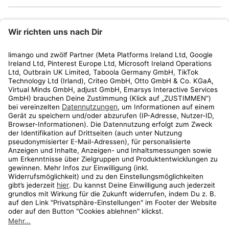
limango
Rechtliches
Kundenservice
Shop
Aktionen
Travel