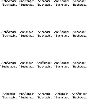
AnhÃ¤nger
AnhÃ¤nger
Anhänger
AnhÃ¤nger
Anhänger
"Buchstabe
"Buchstabe
"Buchstabe
"Buchstabe
"Buchstabe
V" Rund
T" Rund
O" Rund
E" Rund
X" Rund
AnhÃ¤nger
Anhänger
Anhänger
AnhÃ¤nger
Anhänger
"Buchstabe
"Buchstabe
"Buchstabe
"Buchstabe
"Buchstabe
T" Rund
N" Rund
X" Rund
V" Rund
U" Rund
AnhÃ¤nger
Anhänger
AnhÃ¤nger
AnhÃ¤nger
Anhänger
"Buchstabe I"
"Buchstabe
"Buchstabe
"Buchstabe
"Buchstabe
Rund
N" Rund
R" Rund
D" Rund
U" Rund
Anhänger
AnhÃ¤nger
Anhänger
Anhänger
AnhÃ¤nger
"Buchstabe
"Buchstabe
"Buchstabe
"Buchstabe
"Buchstabe
K" Rund
P" Rund
Q" Rund
O" Rund
W" Rund