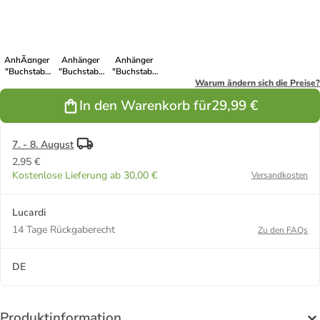
AnhÃ¤nger
Anhänger
Anhänger
"Buchstabe
"Buchstabe
"Buchstabe
L" Rund
Q" Rund
Z" Rund
Warum ändern sich die Preise?
In den Warenkorb für
29,99 €
7. - 8. August
2,95 €
Kostenlose Lieferung ab 30,00 €
Versandkosten
Lucardi
14 Tage Rückgaberecht
Zu den FAQs
DE
Produktinformation