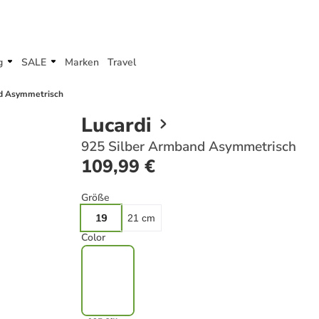
g
SALE
Marken
Travel
d Asymmetrisch
Lucardi
925 Silber Armband Asymmetrisch
109,99 €
Größe
19
21 cm
Color