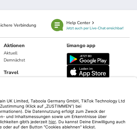
Help Center
ichere Verbindung
Jetzt auch per Live-Chat erreichbar!
Aktionen
limango app
Aktuell
Demnächst
Travel
Reiseangebote
limango.nl
limango.pl