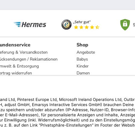
S
undenservice
Shop
ieferung & Versandkosten
Angebote
ücksendungen / Reklamationen
Babys
mwelt & Entsorgung
Kinder
ertrag widerrufen
Damen
esetzliche Gewährleistung und Reparatur
Herren
Wohnen
Trachten
Marken