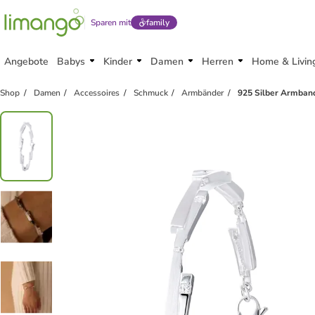
Sparen mit
family
Angebote
Babys
Kinder
Damen
Herren
Home & Livin
Shop
Damen
Accessoires
Schmuck
Armbänder
925 Silber Armban