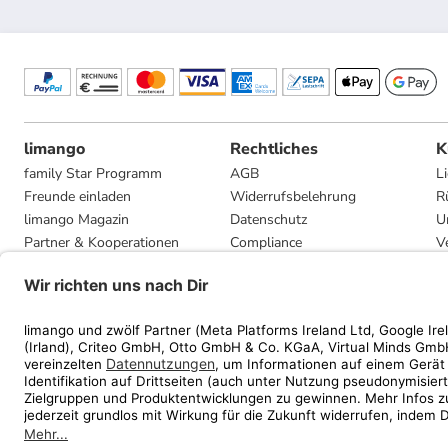
limango
Rechtliches
K
family Star Programm
AGB
L
Freunde einladen
Widerrufsbelehrung
R
limango Magazin
Datenschutz
U
Partner & Kooperationen
Compliance
V
Jobs
Impressum
G
Presse
Privatsphäre-Einstellungen
Mediadaten
Geschenkgutscheinbedingungen