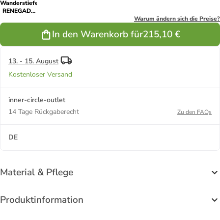
Wanderstiefel
RENEGADE
WARM GTX
Warum ändern sich die Preise?
MID in
In den Warenkorb für
215,10 €
schiefer/nelke
13. - 15. August
Kostenloser Versand
inner-circle-outlet
14 Tage Rückgaberecht
Zu den FAQs
DE
Material & Pflege
Produktinformation