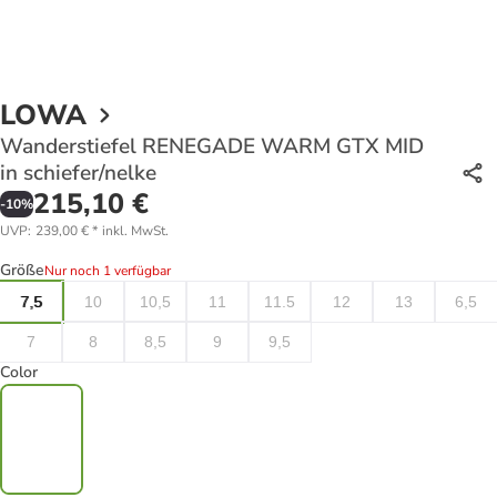
LOWA
Wanderstiefel RENEGADE WARM GTX MID
in schiefer/nelke
215,10 €
-
10
%
UVP
:
239,00 €
*
inkl. MwSt.
Größe
Nur noch 1 verfügbar
7,5
10
10,5
11
11.5
12
13
6,5
7
8
8,5
9
9,5
Color