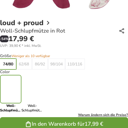
loud + proud
Woll-Schlupfmütze in Rot
17,99 €
-
54
%
UVP
:
39,90 €
*
inkl. MwSt.
Größe
Weniger als 10 verfügbar
74/80
62/68
86/92
98/104
110/116
Color
Woll-
Woll-
Schlupfmütze
Schlupfmütze
in Rot
in Grün
Warum ändern sich die Preise?
In den Warenkorb für
17,99 €