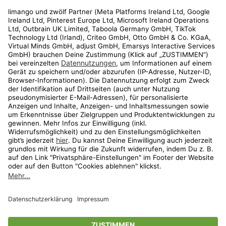
Rechtliches
Kundenservice
Shop
Aktionen
Travel
limango.nl
limango.pl