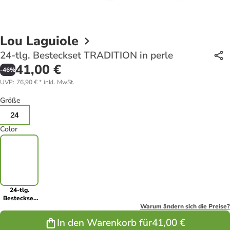
Lou Laguiole
24-tlg. Besteckset TRADITION in perle
41,00 €
-
46
%
UVP
:
76,90 €
*
inkl. MwSt.
Größe
24
Color
24-tlg.
Besteckset
TRADITION
Warum ändern sich die Preise?
in perle
In den Warenkorb für
41,00 €