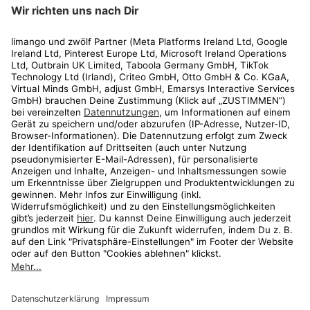
limango
Rechtliches
Kundenservice
Shop
Aktionen
Travel