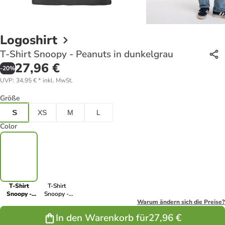
Logoshirt
T-Shirt Snoopy - Peanuts in dunkelgrau
27,96 €
-
20
%
UVP
:
34,95 €
*
inkl. MwSt.
Größe
S
XS
M
L
Color
T-Shirt
T-Shirt
Snoopy -
Snoopy -
Peanuts in
Peanuts in
Warum ändern sich die Preise?
dunkelgrau
lavendel
In den Warenkorb für
27,96 €