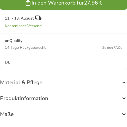
In den Warenkorb für
27,96 €
Motorrad in
Motorrad in
weiß
schwarz
11. - 13. August
Kostenloser Versand
onQuality
14 Tage Rückgaberecht
Zu den FAQs
DE
Material & Pflege
Produktinformation
Maße