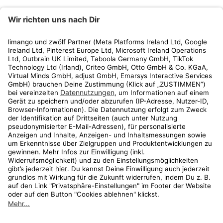
limango
Rechtliches
Kundenservice
Shop
Aktionen
Travel