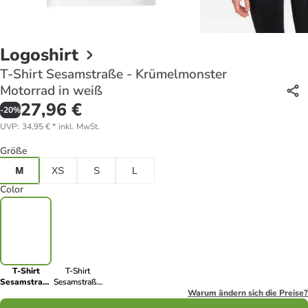
Logoshirt
T-Shirt Sesamstraße - Krümelmonster
Motorrad in weiß
27,96 €
-
20
%
UVP
:
34,95 €
*
inkl. MwSt.
Größe
M
XS
S
L
Color
T-Shirt
T-Shirt
Sesamstraße
Sesamstraße
-
-
Warum ändern sich die Preise?
Krümelmonster
Krümelmonster