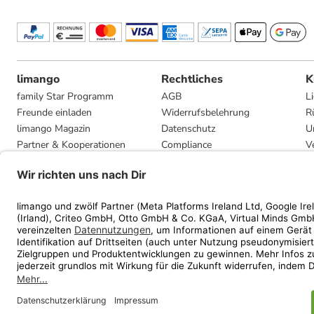
limango
Rechtliches
K
family Star Programm
AGB
L
Freunde einladen
Widerrufsbelehrung
R
limango Magazin
Datenschutz
U
Partner & Kooperationen
Compliance
V
Jobs
Impressum
G
Presse
Privatsphäre-Einstellungen
Mediadaten
Geschenkgutscheinbedingungen
* Streichpreise entsprec
ᵃ Die jeweils aktuellen
ᵇ Gi