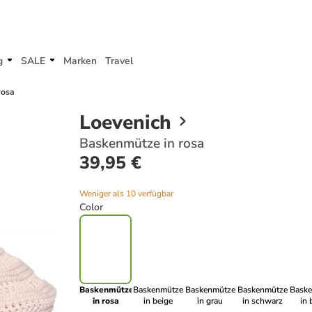
g
SALE
Marken
Travel
rosa
Loevenich
Baskenmütze in rosa
39,95 €
Weniger als 10 verfügbar
Color
Baskenmütze
Baskenmütze
Baskenmütze
Baskenmütze
Bask
in rosa
in beige
in grau
in schwarz
in 