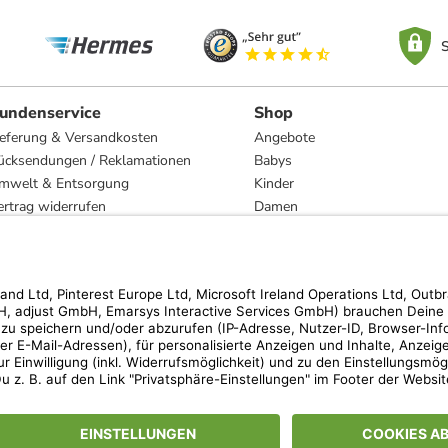
S
undenservice
Shop
ieferung & Versandkosten
Angebote
ücksendungen / Reklamationen
Babys
mwelt & Entsorgung
Kinder
ertrag widerrufen
Damen
esetzliche Gewährleistung und Reparatur
Herren
Wohnen
Trachten
Marken
hen der unverbindlichen Preisempfehlung des Herstellers. Prozentangaben beziehen s
 Teilnahmebedingungen unserer Freunde-werben-Freunde-Aktionen findest Du unter
lt nur für von limango versandte Ware (nicht für von Partnern versandte Ware und Tra