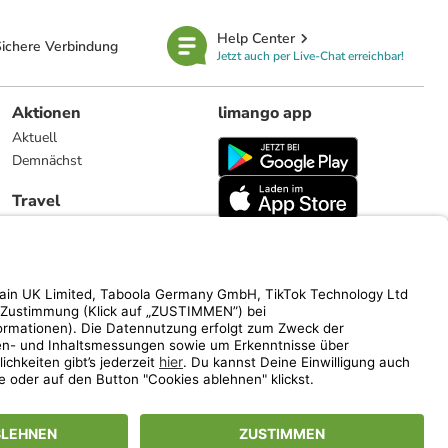
Help Center
ichere Verbindung
Jetzt auch per Live-Chat erreichbar!
Aktionen
limango app
Aktuell
Demnächst
Travel
Reiseangebote
limango.nl
limango.pl
ich auf den Streichpreis.
www.limango.de/einladen
vel).