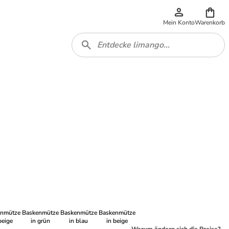
Mein Konto
Warenkorb
enmütze
Baskenmütze
Baskenmütze
Baskenmütze
beige
in grün
in blau
in beige