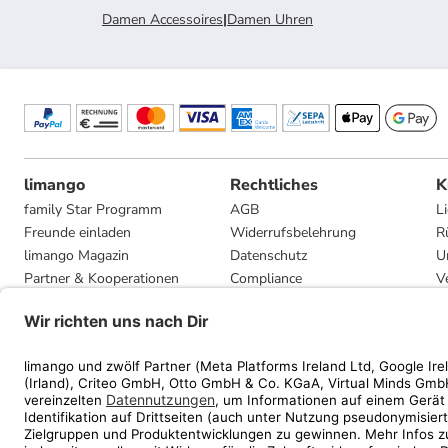
Damen Accessoires
|
Damen Uhren
limango
Rechtliches
K
family Star Programm
AGB
L
Freunde einladen
Widerrufsbelehrung
R
limango Magazin
Datenschutz
U
Partner & Kooperationen
Compliance
V
Jobs
Impressum
G
Presse
Privatsphäre-Einstellungen
Mediadaten
Geschenkgutscheinbedingungen