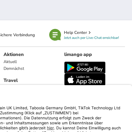
Help Center
ichere Verbindung
Jetzt auch per Live-Chat erreichbar!
Aktionen
limango app
Aktuell
Demnächst
Travel
Reiseangebote
limango.nl
limango.pl