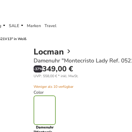
g
SALE
Marken
Travel
521V13" in Weiß
Locman
Damenuhr "Montecristo Lady Ref. 052
349,00 €
-
37
%
UVP
:
558,00 €
*
inkl. MwSt.
Weniger als 10 verfügbar
Color
Damenuhr