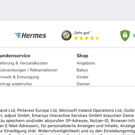
S
undenservice
Shop
ieferung & Versandkosten
Angebote
ücksendungen / Reklamationen
Babys
mwelt & Entsorgung
Kinder
ertrag widerrufen
Damen
esetzliche Gewährleistung und Reparatur
Herren
Wohnen
Trachten
Marken