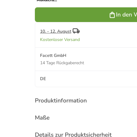
"Montecristo
Lady Ref.
0521V13" in
In den 
Weiß
10. - 12. August
Kostenloser Versand
Facett GmbH
14 Tage Rückgaberecht
DE
Produktinformation
Maße
Details zur Produktsicherheit