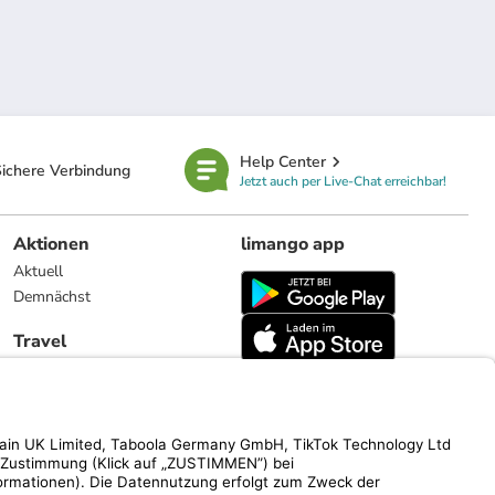
Help Center
ichere Verbindung
Jetzt auch per Live-Chat erreichbar!
Aktionen
limango app
Aktuell
Demnächst
Travel
Reiseangebote