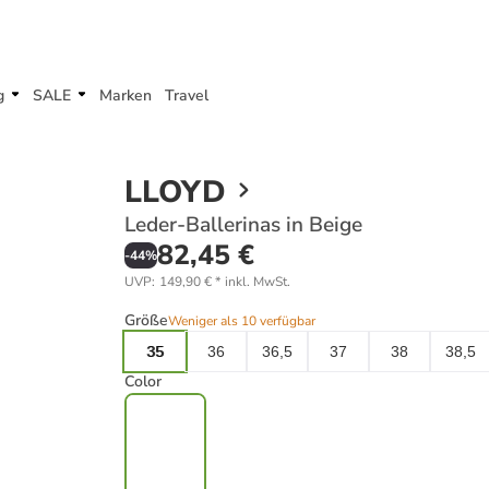
g
SALE
Marken
Travel
LLOYD
Leder-Ballerinas in Beige
82,45 €
-
44
%
UVP
:
149,90 €
*
inkl. MwSt.
Größe
Weniger als 10 verfügbar
35
36
36,5
37
38
38,5
Color