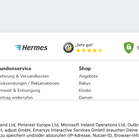
S
undenservice
Shop
ieferung & Versandkosten
Angebote
ücksendungen / Reklamationen
Babys
mwelt & Entsorgung
Kinder
ertrag widerrufen
Damen
esetzliche Gewährleistung und Reparatur
Herren
Wohnen
Trachten
Marken