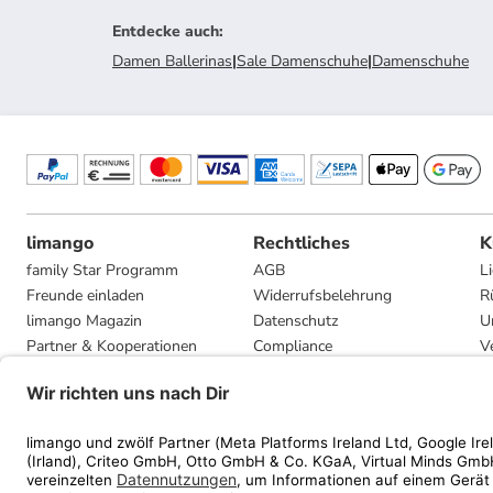
Entdecke auch
:
Damen Ballerinas
|
Sale Damenschuhe
|
Damenschuhe
limango
Rechtliches
K
family Star Programm
AGB
L
Freunde einladen
Widerrufsbelehrung
R
limango Magazin
Datenschutz
U
Partner & Kooperationen
Compliance
V
Jobs
Impressum
G
Presse
Privatsphäre-Einstellungen
Mediadaten
Geschenkgutscheinbedingungen