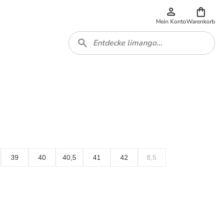
Mein Konto
Warenkorb
39
40
40,5
41
42
8,5