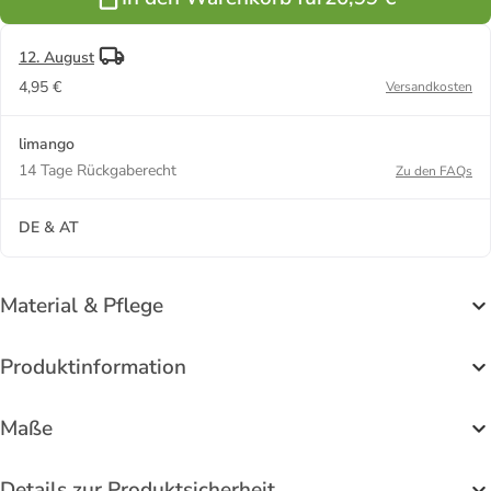
(B)24 cm
cm
12. August
4,95 €
Versandkosten
limango
14 Tage Rückgaberecht
Zu den FAQs
DE & AT
Material & Pflege
Produktinformation
Maße
Details zur Produktsicherheit