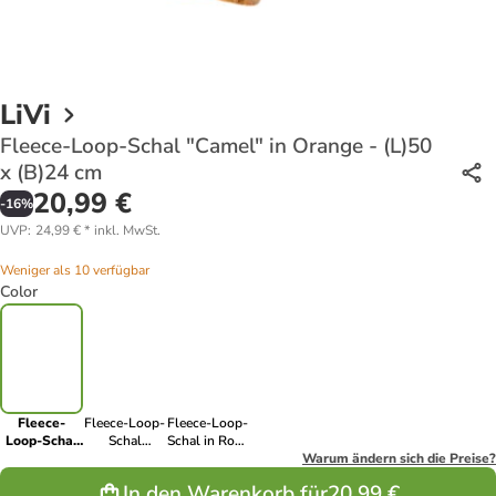
LiVi
Fleece-Loop-Schal "Camel" in Orange - (L)50
x (B)24 cm
20,99 €
-
16
%
UVP
:
24,99 €
*
inkl. MwSt.
Weniger als 10 verfügbar
Color
Fleece-
Fleece-Loop-
Fleece-Loop-
Loop-Schal
Schal
Schal in Rosa
"Camel" in
"Ocean" in
- (L)50 x
Warum ändern sich die Preise?
Orange -
Hellblau -
(B)24 cm
In den Warenkorb für
20,99 €
(L)50 x
(L)50 x (B)24