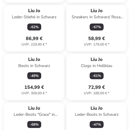
Liu Jo
Liu Jo
Leder-Stiefel in Schwarz
Sneakers in Schwarz/ Rosa/
Silber
-
62
%
-
67
%
86,99 €
58,99 €
UVP
:
229,90 €
*
UVP
:
179,00 €
*
Liu Jo
Liu Jo
Boots in Schwarz
Clogs in Hellblau
-
49
%
-
61
%
154,99 €
72,99 €
UVP
:
309,00 €
*
UVP
:
189,00 €
*
Liu Jo
Liu Jo
Leder-Boots "Grace" in
Leder-Boots in Schwarz
Schwarz
-
68
%
-
47
%