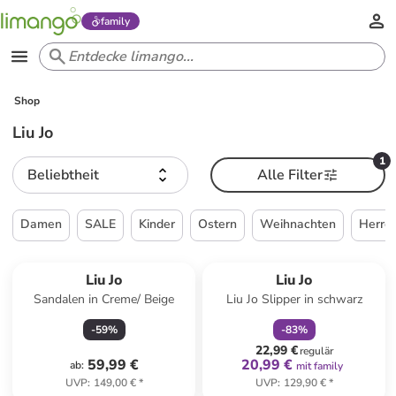
family
Shop
Liu Jo
1
Beliebtheit
Alle Filter
Damen
SALE
Kinder
Ostern
Weihnachten
Herre
family
rabatt
Liu Jo
Liu Jo
Sandalen in Creme/ Beige
Liu Jo Slipper in schwarz
-
59
%
-
83
%
22,99 €
regulär
59,99 €
20,99 €
ab
:
mit family
UVP
:
149,00 €
*
UVP
:
129,90 €
*