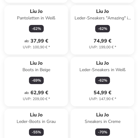
Liu Jo
Liu Jo
Pantoletten in Weiß
Leder-Sneakers "Amazing" in
Weiß
-
62
%
-
62
%
37,99 €
74,99 €
ab
:
UVP
:
100,90 €
*
UVP
:
199,00 €
*
Liu Jo
Liu Jo
Boots in Beige
Leder-Sneakers in Weiß
-
69
%
-
62
%
62,99 €
54,99 €
ab
:
UVP
:
209,00 €
*
UVP
:
147,90 €
*
Liu Jo
Liu Jo
Leder-Boots in Grau
Sneakers in Creme
-
55
%
-
70
%