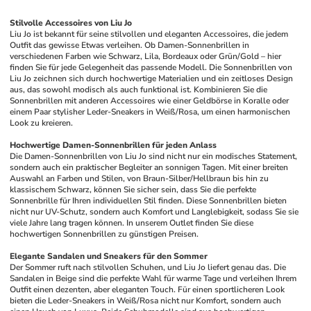
Stilvolle Accessoires von Liu Jo
Liu Jo ist bekannt für seine stilvollen und eleganten Accessoires, die jedem 
Outfit das gewisse Etwas verleihen. Ob Damen-Sonnenbrillen in 
verschiedenen Farben wie Schwarz, Lila, Bordeaux oder Grün/Gold – hier 
finden Sie für jede Gelegenheit das passende Modell. Die Sonnenbrillen von 
Liu Jo zeichnen sich durch hochwertige Materialien und ein zeitloses Design 
aus, das sowohl modisch als auch funktional ist. Kombinieren Sie die 
Sonnenbrillen mit anderen Accessoires wie einer Geldbörse in Koralle oder 
einem Paar stylisher Leder-Sneakers in Weiß/Rosa, um einen harmonischen 
Look zu kreieren.
Hochwertige Damen-Sonnenbrillen für jeden Anlass
Die Damen-Sonnenbrillen von Liu Jo sind nicht nur ein modisches Statement, 
sondern auch ein praktischer Begleiter an sonnigen Tagen. Mit einer breiten 
Auswahl an Farben und Stilen, von Braun-Silber/Hellbraun bis hin zu 
klassischem Schwarz, können Sie sicher sein, dass Sie die perfekte 
Sonnenbrille für Ihren individuellen Stil finden. Diese Sonnenbrillen bieten 
nicht nur UV-Schutz, sondern auch Komfort und Langlebigkeit, sodass Sie sie 
viele Jahre lang tragen können. In unserem Outlet finden Sie diese 
hochwertigen Sonnenbrillen zu günstigen Preisen.
Elegante Sandalen und Sneakers für den Sommer
Der Sommer ruft nach stilvollen Schuhen, und Liu Jo liefert genau das. Die 
Sandalen in Beige sind die perfekte Wahl für warme Tage und verleihen Ihrem 
Outfit einen dezenten, aber eleganten Touch. Für einen sportlicheren Look 
bieten die Leder-Sneakers in Weiß/Rosa nicht nur Komfort, sondern auch 