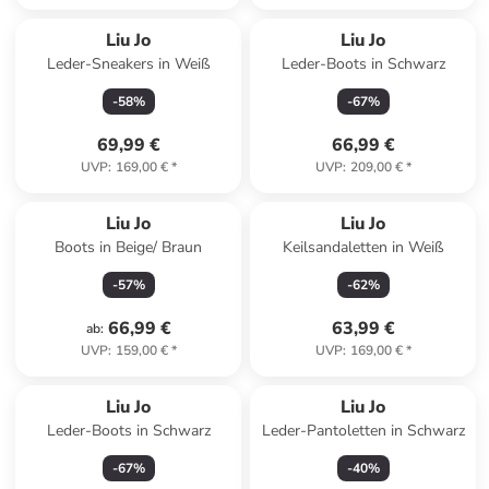
Liu Jo
Liu Jo
Leder-Sneakers in Weiß
Leder-Boots in Schwarz
-
58
%
-
67
%
69,99 €
66,99 €
UVP
:
169,00 €
*
UVP
:
209,00 €
*
Liu Jo
Liu Jo
Boots in Beige/ Braun
Keilsandaletten in Weiß
-
57
%
-
62
%
66,99 €
63,99 €
ab
:
UVP
:
159,00 €
*
UVP
:
169,00 €
*
Liu Jo
Liu Jo
Leder-Boots in Schwarz
Leder-Pantoletten in Schwarz
-
67
%
-
40
%