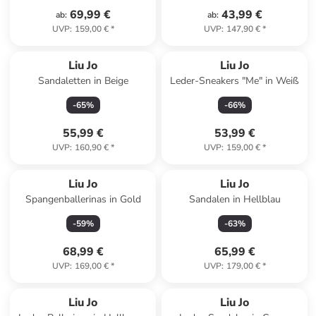
69,99 €
43,99 €
ab
:
ab
:
UVP
:
159,00 €
*
UVP
:
147,90 €
*
Liu Jo
Liu Jo
Sandaletten in Beige
Leder-Sneakers "Me" in Weiß
-
65
%
-
66
%
55,99 €
53,99 €
UVP
:
160,90 €
*
UVP
:
159,00 €
*
Liu Jo
Liu Jo
Spangenballerinas in Gold
Sandalen in Hellblau
-
59
%
-
63
%
68,99 €
65,99 €
UVP
:
169,00 €
*
UVP
:
179,00 €
*
Liu Jo
Liu Jo