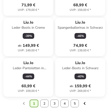
71,99 €
68,99 €
UVP
:
179,00 €
*
UVP
:
159,00 €
*
Liu Jo
Liu Jo
Leder-Boots in Creme
Spangenballerinas in Schwarz
-
39
%
-
46
%
149,99 €
74,99 €
ab
:
UVP
:
249,00 €
*
UVP
:
139,00 €
*
Liu Jo
Liu Jo
Leder-Pantoletten in
Leder-Boots in Schwarz
Hellbraun
-
44
%
-
40
%
60,99 €
159,99 €
ab
:
UVP
:
109,00 €
*
UVP
:
269,00 €
*
1
2
3
4
5