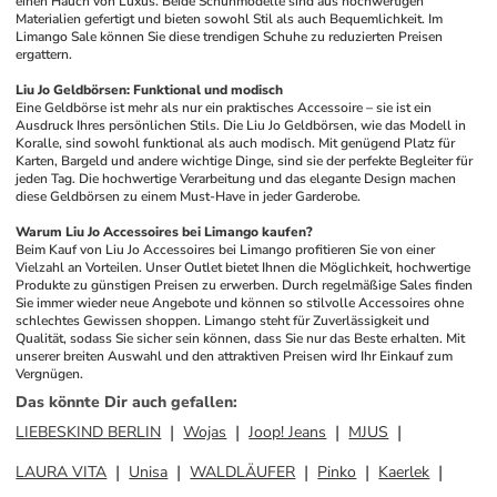
einen Hauch von Luxus. Beide Schuhmodelle sind aus hochwertigen 
Materialien gefertigt und bieten sowohl Stil als auch Bequemlichkeit. Im 
Limango Sale können Sie diese trendigen Schuhe zu reduzierten Preisen 
ergattern.
Liu Jo Geldbörsen: Funktional und modisch
Eine Geldbörse ist mehr als nur ein praktisches Accessoire – sie ist ein 
Ausdruck Ihres persönlichen Stils. Die Liu Jo Geldbörsen, wie das Modell in 
Koralle, sind sowohl funktional als auch modisch. Mit genügend Platz für 
Karten, Bargeld und andere wichtige Dinge, sind sie der perfekte Begleiter für 
jeden Tag. Die hochwertige Verarbeitung und das elegante Design machen 
diese Geldbörsen zu einem Must-Have in jeder Garderobe.
Warum Liu Jo Accessoires bei Limango kaufen?
Beim Kauf von Liu Jo Accessoires bei Limango profitieren Sie von einer 
Vielzahl an Vorteilen. Unser Outlet bietet Ihnen die Möglichkeit, hochwertige 
Produkte zu günstigen Preisen zu erwerben. Durch regelmäßige Sales finden 
Sie immer wieder neue Angebote und können so stilvolle Accessoires ohne 
schlechtes Gewissen shoppen. Limango steht für Zuverlässigkeit und 
Qualität, sodass Sie sicher sein können, dass Sie nur das Beste erhalten. Mit 
unserer breiten Auswahl und den attraktiven Preisen wird Ihr Einkauf zum 
Vergnügen.
Das könnte Dir auch gefallen
:
LIEBESKIND BERLIN
Wojas
Joop! Jeans
MJUS
LAURA VITA
Unisa
WALDLÄUFER
Pinko
Kaerlek