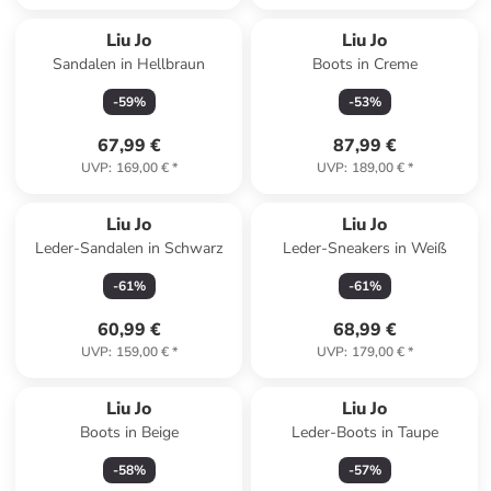
Liu Jo
Liu Jo
Sandalen in Hellbraun
Boots in Creme
-
59
%
-
53
%
67,99 €
87,99 €
UVP
:
169,00 €
*
UVP
:
189,00 €
*
Liu Jo
Liu Jo
Leder-Sandalen in Schwarz
Leder-Sneakers in Weiß
-
61
%
-
61
%
60,99 €
68,99 €
UVP
:
159,00 €
*
UVP
:
179,00 €
*
Liu Jo
Liu Jo
Boots in Beige
Leder-Boots in Taupe
-
58
%
-
57
%