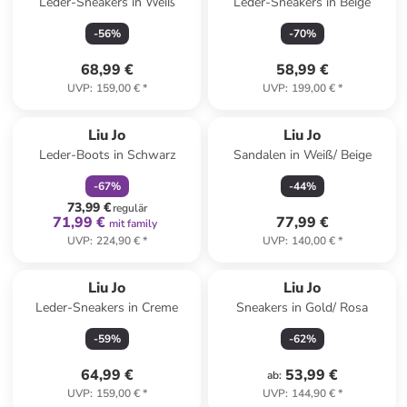
Leder-Sneakers in Weiß
Leder-Sneakers in Beige
-
56
%
-
70
%
68,99 €
58,99 €
UVP
:
159,00 €
*
UVP
:
199,00 €
*
family
rabatt
Liu Jo
Liu Jo
Leder-Boots in Schwarz
Sandalen in Weiß/ Beige
-
67
%
-
44
%
73,99 €
regulär
71,99 €
77,99 €
mit family
UVP
:
224,90 €
*
UVP
:
140,00 €
*
Liu Jo
Liu Jo
Leder-Sneakers in Creme
Sneakers in Gold/ Rosa
-
59
%
-
62
%
64,99 €
53,99 €
ab
:
UVP
:
159,00 €
*
UVP
:
144,90 €
*