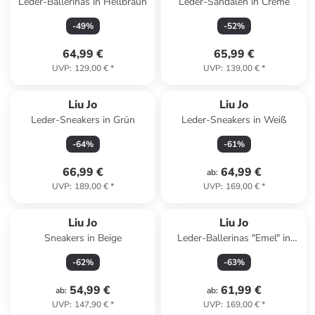
Leder-Ballerinas in Hellbraun
Leder-Sandalen in Creme
-
49
%
-
52
%
64,99 €
65,99 €
UVP
:
129,00 €
*
UVP
:
139,00 €
*
Liu Jo
Liu Jo
Leder-Sneakers in Grün
Leder-Sneakers in Weiß
-
64
%
-
61
%
66,99 €
64,99 €
ab
:
UVP
:
189,00 €
*
UVP
:
169,00 €
*
Liu Jo
Liu Jo
Sneakers in Beige
Leder-Ballerinas "Emel" in
Hellbraun
-
62
%
-
63
%
54,99 €
61,99 €
ab
:
ab
:
UVP
:
147,90 €
*
UVP
:
169,00 €
*