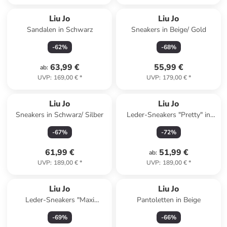
Liu Jo
Liu Jo
Sandalen in Schwarz
Sneakers in Beige/ Gold
-
62
%
-
68
%
63,99 €
55,99 €
ab
:
UVP
:
169,00 €
*
UVP
:
179,00 €
*
Liu Jo
Liu Jo
Sneakers in Schwarz/ Silber
Leder-Sneakers "Pretty" in
Beige
-
67
%
-
72
%
61,99 €
51,99 €
ab
:
UVP
:
189,00 €
*
UVP
:
189,00 €
*
Liu Jo
Liu Jo
Leder-Sneakers "Maxi
Pantoletten in Beige
Wonder" in Schwarz
-
69
%
-
66
%