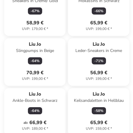
Sneakers in Creme/ Gold
Mokassins in Schwarz
-
67
%
-
66
%
58,99 €
65,99 €
UVP
:
179,00 €
*
UVP
:
199,00 €
*
Liu Jo
Liu Jo
Slingpumps in Beige
Leder-Sneakers in Creme
-
64
%
-
71
%
70,99 €
56,99 €
UVP
:
199,00 €
*
UVP
:
199,00 €
*
Liu Jo
Liu Jo
Ankle-Boots in Schwarz
Keilsandaletten in Hellblau
-
64
%
-
58
%
66,99 €
65,99 €
ab
:
UVP
:
189,00 €
*
UVP
:
159,00 €
*