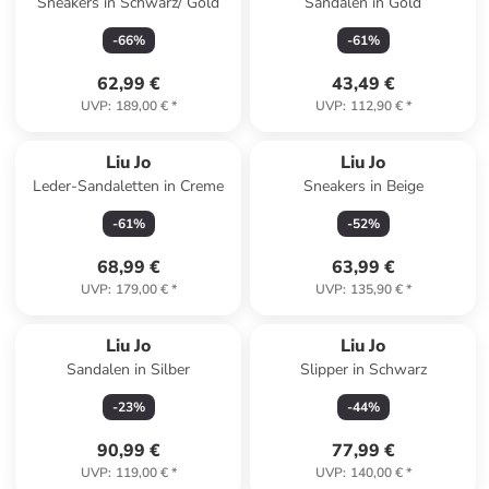
Sneakers in Schwarz/ Gold
Sandalen in Gold
-
66
%
-
61
%
62,99 €
43,49 €
UVP
:
189,00 €
*
UVP
:
112,90 €
*
Liu Jo
Liu Jo
Leder-Sandaletten in Creme
Sneakers in Beige
-
61
%
-
52
%
68,99 €
63,99 €
UVP
:
179,00 €
*
UVP
:
135,90 €
*
Liu Jo
Liu Jo
Sandalen in Silber
Slipper in Schwarz
-
23
%
-
44
%
90,99 €
77,99 €
UVP
:
119,00 €
*
UVP
:
140,00 €
*