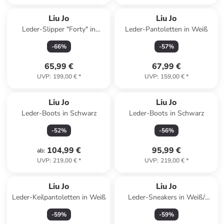
Liu Jo
Liu Jo
Leder-Slipper "Forty" in
Leder-Pantoletten in Weiß
Hellbraun
-
66
%
-
57
%
65,99 €
67,99 €
UVP
:
199,00 €
*
UVP
:
159,00 €
*
Liu Jo
Liu Jo
Leder-Boots in Schwarz
Leder-Boots in Schwarz
-
52
%
-
56
%
104,99 €
95,99 €
ab
:
UVP
:
219,00 €
*
UVP
:
219,00 €
*
Liu Jo
Liu Jo
Leder-Keilpantoletten in Weiß
Leder-Sneakers in Weiß/
Hellblau
-
59
%
-
59
%