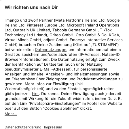
limango
Rechtliches
Kundenservice
Shop
Aktionen
Travel