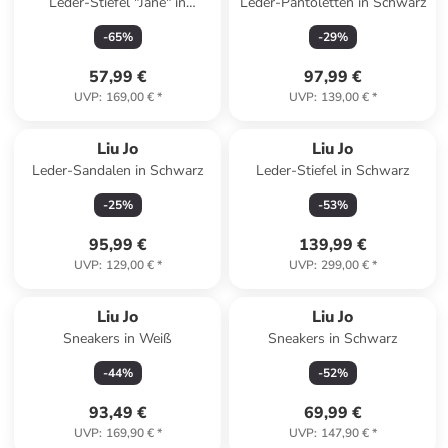
Leder-Stiefel "Jane" in
Leder-Pantoletten in Schwarz
Schwarz
-
65
%
-
29
%
57,99 €
97,99 €
UVP
:
169,00 €
*
UVP
:
139,00 €
*
Liu Jo
Liu Jo
Leder-Sandalen in Schwarz
Leder-Stiefel in Schwarz
-
25
%
-
53
%
95,99 €
139,99 €
UVP
:
129,00 €
*
UVP
:
299,00 €
*
Liu Jo
Liu Jo
Sneakers in Weiß
Sneakers in Schwarz
-
44
%
-
52
%
93,49 €
69,99 €
UVP
:
169,90 €
*
UVP
:
147,90 €
*