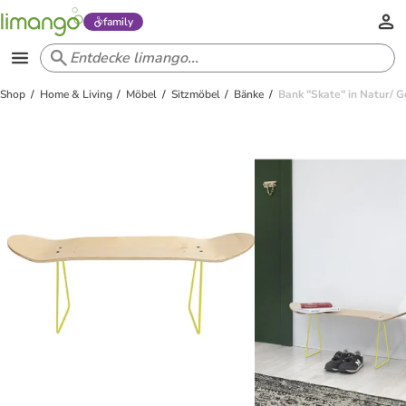
family
Shop
Home & Living
Möbel
Sitzmöbel
Bänke
Bank "Skate" in Natur/ Ge