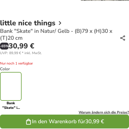
little nice things
Bank "Skate" in Natur/ Gelb - (B)79 x (H)30 x
(T)20 cm
30,99 €
-
65
%
UVP
:
89,99 €
*
inkl. MwSt.
Nur noch 1 verfügbar
Color
Bank
"Skate" in
Natur/ Gelb -
Warum ändern sich die Preise?
(B)79 x
In den Warenkorb für
30,99 €
(H)30 x
(T)20 cm