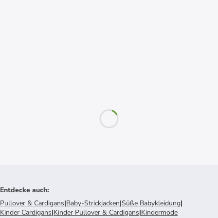
Entdecke auch
:
Pullover & Cardigans
|
Baby-Strickjacken
|
Süße Babykleidung
|
Kinder Cardigans
|
Kinder Pullover & Cardigans
|
Kindermode