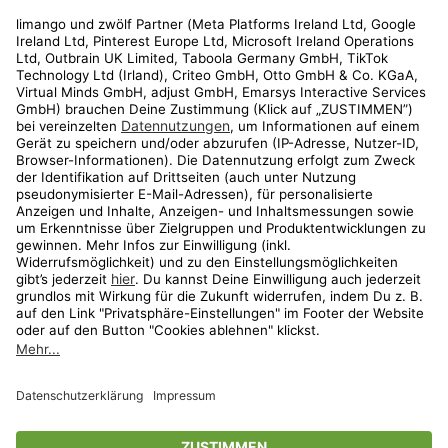
Rechtliches
Kundenservice
Shop
Aktionen
Travel
limango.nl
limango.pl