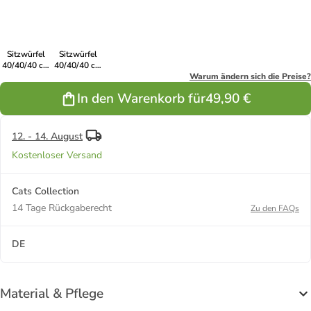
Sitzwürfel
Sitzwürfel
40/40/40 cm
40/40/40 cm
in orange
in royal-blau
Warum ändern sich die Preise?
In den Warenkorb für
49,90 €
12. - 14. August
Kostenloser Versand
Cats Collection
14 Tage Rückgaberecht
Zu den FAQs
DE
Material & Pflege