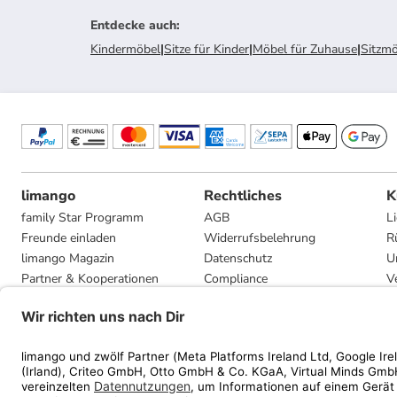
Entdecke auch
:
Kindermöbel
|
Sitze für Kinder
|
Möbel für Zuhause
|
Sitzm
limango
Rechtliches
K
family Star Programm
AGB
L
Freunde einladen
Widerrufsbelehrung
R
limango Magazin
Datenschutz
U
Partner & Kooperationen
Compliance
V
Jobs
Impressum
G
Presse
Privatsphäre-Einstellungen
Mediadaten
Geschenkgutscheinbedingungen