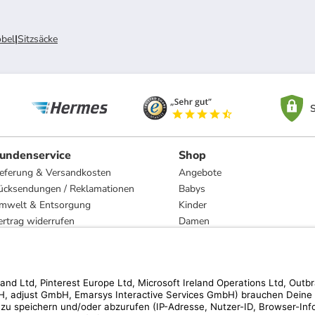
öbel
|
Sitzsäcke
S
undenservice
Shop
ieferung & Versandkosten
Angebote
ücksendungen / Reklamationen
Babys
mwelt & Entsorgung
Kinder
ertrag widerrufen
Damen
esetzliche Gewährleistung und Reparatur
Herren
Wohnen
Trachten
Marken