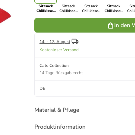
Sitzsack
Sitzsack
Sitzsack
Sitzsack
Sit
Chillkissen
Chillkissen
Chillkissen
Chillkissen
Chil
Nylon
Nylon
Nylon
Nylon
N
100/140 cm
100/140 cm
100/140 cm
100/140 cm
100/
In den 
in rot
in anthrazit
in orange
in gelb
in 
14. - 17. August
Kostenloser Versand
Cats Collection
14 Tage Rückgaberecht
DE
Material & Pflege
Produktinformation