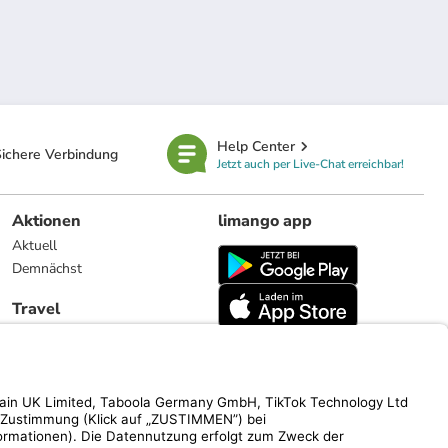
Help Center
ichere Verbindung
Jetzt auch per Live-Chat erreichbar!
Aktionen
limango app
Aktuell
Demnächst
Travel
Reiseangebote