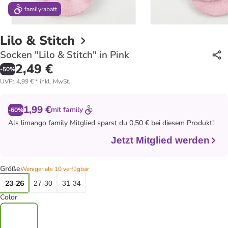
family
rabatt
Lilo & Stitch
Socken "Lilo & Stitch" in Pink
2,49 €
-
50
%
UVP
:
4,99 €
*
inkl. MwSt.
1,99 €
mit
family
-60%
Als
limango family
Mitglied sparst du 0,50 € bei diesem Produkt!
Jetzt Mitglied werden
Größe
Weniger als 10 verfügbar
23-26
27-30
31-34
Color