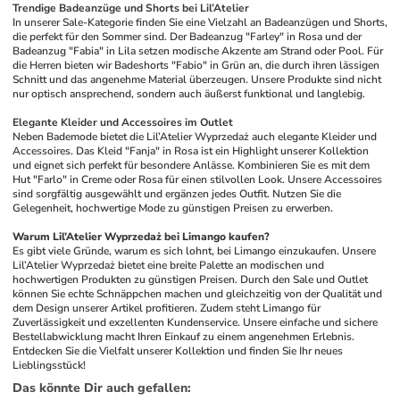
Trendige Badeanzüge und Shorts bei Lil’Atelier
In unserer Sale-Kategorie finden Sie eine Vielzahl an Badeanzügen und Shorts, 
die perfekt für den Sommer sind. Der Badeanzug "Farley" in Rosa und der 
Badeanzug "Fabia" in Lila setzen modische Akzente am Strand oder Pool. Für 
die Herren bieten wir Badeshorts "Fabio" in Grün an, die durch ihren lässigen 
Schnitt und das angenehme Material überzeugen. Unsere Produkte sind nicht 
nur optisch ansprechend, sondern auch äußerst funktional und langlebig.
Elegante Kleider und Accessoires im Outlet
Neben Bademode bietet die Lil’Atelier Wyprzedaż auch elegante Kleider und 
Accessoires. Das Kleid "Fanja" in Rosa ist ein Highlight unserer Kollektion 
und eignet sich perfekt für besondere Anlässe. Kombinieren Sie es mit dem 
Hut "Farlo" in Creme oder Rosa für einen stilvollen Look. Unsere Accessoires 
sind sorgfältig ausgewählt und ergänzen jedes Outfit. Nutzen Sie die 
Gelegenheit, hochwertige Mode zu günstigen Preisen zu erwerben.
Warum Lil’Atelier Wyprzedaż bei Limango kaufen?
Es gibt viele Gründe, warum es sich lohnt, bei Limango einzukaufen. Unsere 
Lil’Atelier Wyprzedaż bietet eine breite Palette an modischen und 
hochwertigen Produkten zu günstigen Preisen. Durch den Sale und Outlet 
können Sie echte Schnäppchen machen und gleichzeitig von der Qualität und 
dem Design unserer Artikel profitieren. Zudem steht Limango für 
Zuverlässigkeit und exzellenten Kundenservice. Unsere einfache und sichere 
Bestellabwicklung macht Ihren Einkauf zu einem angenehmen Erlebnis. 
Entdecken Sie die Vielfalt unserer Kollektion und finden Sie Ihr neues 
Lieblingsstück!
Das könnte Dir auch gefallen
: