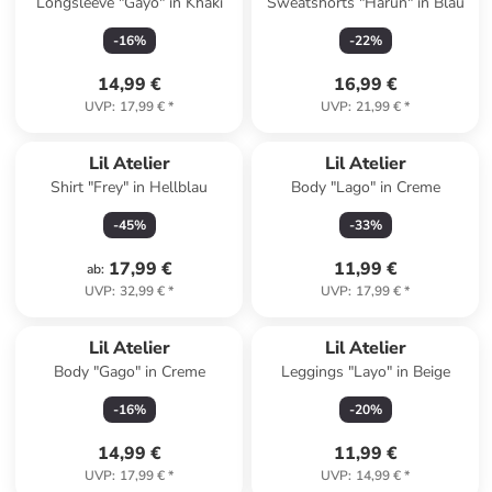
Longsleeve "Gayo" in Khaki
Sweatshorts "Harun" in Blau
-
16
%
-
22
%
14,99 €
16,99 €
UVP
:
17,99 €
*
UVP
:
21,99 €
*
Lil Atelier
Lil Atelier
Shirt "Frey" in Hellblau
Body "Lago" in Creme
-
45
%
-
33
%
17,99 €
11,99 €
ab
:
UVP
:
32,99 €
*
UVP
:
17,99 €
*
Lil Atelier
Lil Atelier
Body "Gago" in Creme
Leggings "Layo" in Beige
-
16
%
-
20
%
14,99 €
11,99 €
UVP
:
17,99 €
*
UVP
:
14,99 €
*