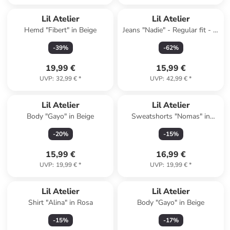
Lil Atelier
Lil Atelier
Hemd "Fibert" in Beige
Jeans "Nadie" - Regular fit - in
Blau
-
39
%
-
62
%
19,99 €
15,99 €
UVP
:
32,99 €
*
UVP
:
42,99 €
*
Lil Atelier
Lil Atelier
Body "Gayo" in Beige
Sweatshorts "Nomas" in
Braun
-
20
%
-
15
%
15,99 €
16,99 €
UVP
:
19,99 €
*
UVP
:
19,99 €
*
Lil Atelier
Lil Atelier
Shirt "Alina" in Rosa
Body "Gayo" in Beige
-
15
%
-
17
%