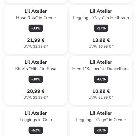
Lil Atelier
Lil Atelier
Hose "Jola" in Creme
Leggings "Gayo" in Hellbraun
-
33
%
-
17
%
21,99 €
13,99 €
UVP
:
32,99 €
*
UVP
:
16,99 €
*
Lil Atelier
Lil Atelier
Shorts "Hiba" in Rosa
Hemd "Kasper" in Dunkelblau/
Weiß
-
30
%
-
66
%
20,99 €
10,99 €
UVP
:
29,99 €
*
UVP
:
32,99 €
*
Lil Atelier
Lil Atelier
Leggings in Grau
Leggings "Gago" in Creme
-
62
%
-
20
%