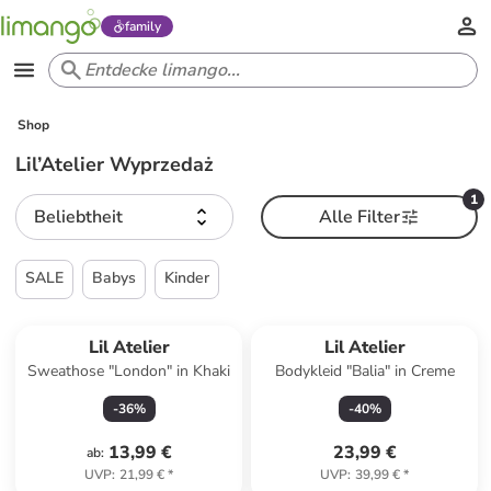
family
Shop
Lil’Atelier Wyprzedaż
1
Beliebtheit
Alle Filter
SALE
Babys
Kinder
Lil Atelier
Lil Atelier
Sweathose "London" in Khaki
Bodykleid "Balia" in Creme
-
36
%
-
40
%
13,99 €
23,99 €
ab
:
UVP
:
21,99 €
*
UVP
:
39,99 €
*