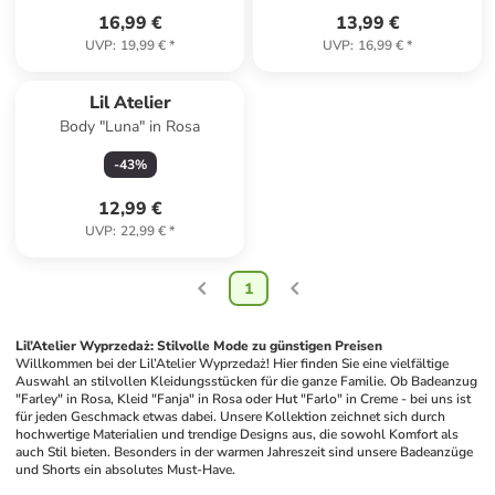
16,99 €
13,99 €
UVP
:
19,99 €
*
UVP
:
16,99 €
*
Lil Atelier
Body "Luna" in Rosa
-
43
%
12,99 €
UVP
:
22,99 €
*
1
Lil’Atelier Wyprzedaż: Stilvolle Mode zu günstigen Preisen
Willkommen bei der Lil’Atelier Wyprzedaż! Hier finden Sie eine vielfältige 
Auswahl an stilvollen Kleidungsstücken für die ganze Familie. Ob Badeanzug 
"Farley" in Rosa, Kleid "Fanja" in Rosa oder Hut "Farlo" in Creme - bei uns ist 
für jeden Geschmack etwas dabei. Unsere Kollektion zeichnet sich durch 
hochwertige Materialien und trendige Designs aus, die sowohl Komfort als 
auch Stil bieten. Besonders in der warmen Jahreszeit sind unsere Badeanzüge 
und Shorts ein absolutes Must-Have.