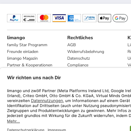
limango
Rechtliches
K
family Star Programm
AGB
L
Freunde einladen
Widerrufsbelehrung
R
limango Magazin
Datenschutz
U
Partner & Kooperationen
Compliance
V
Jobs
Impressum
G
Presse
Privatsphäre-Einstellungen
Mediadaten
Geschenkgutscheinbedingungen
* Streichpreise entsprec
ᵃ Die jeweils aktuellen