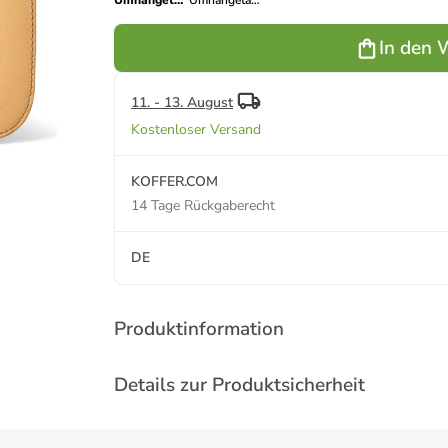
Umhängetasche
Umhängetasche
S Leder 20.5
S Leder 20.5
cm in light
cm in fresh
In den 
tan
green
11. - 13. August
Kostenloser Versand
KOFFER.COM
14 Tage Rückgaberecht
DE
Produktinformation
Details zur Produktsicherheit