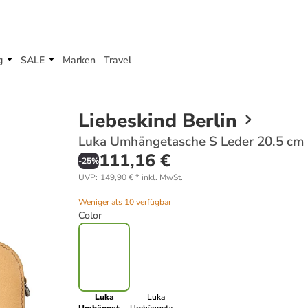
g
SALE
Marken
Travel
Liebeskind Berlin
Luka Umhängetasche S Leder 20.5 cm i
111,16 €
-
25
%
UVP
:
149,90 €
*
inkl. MwSt.
Weniger als 10 verfügbar
Color
Luka
Luka