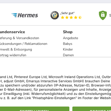
S
undenservice
Shop
ieferung & Versandkosten
Angebote
ücksendungen / Reklamationen
Babys
mwelt & Entsorgung
Kinder
ertrag widerrufen
Damen
esetzliche Gewährleistung und Reparatur
Herren
Wohnen
Trachten
Marken
hen der unverbindlichen Preisempfehlung des Herstellers. Prozentangaben beziehen s
 Teilnahmebedingungen unserer Freunde-werben-Freunde-Aktionen findest Du unter