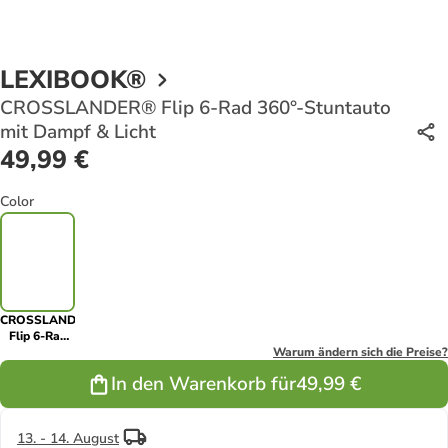
LEXIBOOK®
CROSSLANDER® Flip 6-Rad 360°-Stuntauto
mit Dampf & Licht
49,99 €
Color
CROSSLANDER®
Flip 6-Rad
360°-
Warum ändern sich die Preise?
Stuntauto
In den Warenkorb für
49,99 €
mit Dampf &
Licht
13. - 14. August