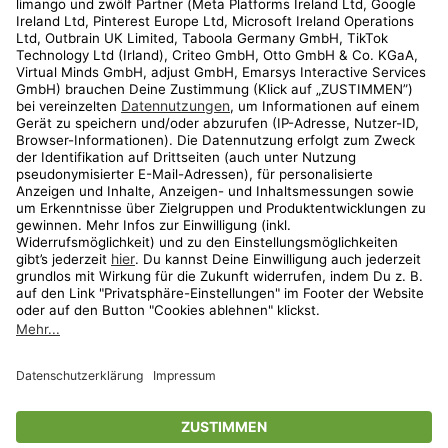
Kundenservice
Shop
Aktionen
Travel
limango.nl
limango.pl
* Streichpreise entsprechen der unverbindlichen Preisempfehlung des