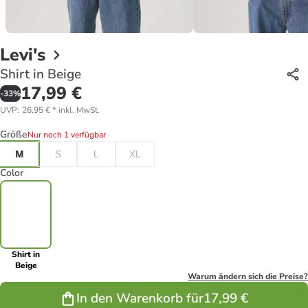
Levi's
Shirt in Beige
17,99 €
-
33
%
UVP
:
26,95 €
*
inkl. MwSt.
Größe
Nur noch 1 verfügbar
M
S
L
XL
Color
Shirt in
Beige
Warum ändern sich die Preise?
In den Warenkorb für
17,99 €