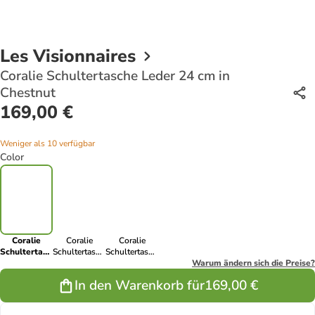
Les Visionnaires
Coralie Schultertasche Leder 24 cm in
Chestnut
169,00 €
Weniger als 10 verfügbar
Color
Coralie
Coralie
Coralie
Schultertasche
Schultertasche
Schultertasche
Leder 24 cm
Leder 24 cm
Leder 24 cm
Warum ändern sich die Preise?
in Chestnut
in cappuccino
in black
In den Warenkorb für
169,00 €
beige