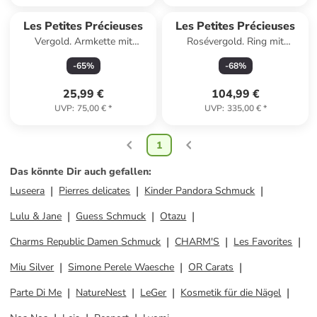
Les Petites Précieuses
Les Petites Précieuses
Vergold. Armkette mit
Rosévergold. Ring mit
Schmuckelement
Edelsteinen
-
65
%
-
68
%
25,99 €
104,99 €
UVP
:
75,00 €
*
UVP
:
335,00 €
*
1
Das könnte Dir auch gefallen
:
Luseera
Pierres delicates
Kinder Pandora Schmuck
Lulu & Jane
Guess Schmuck
Otazu
Charms Republic Damen Schmuck
CHARM'S
Les Favorites
Miu Silver
Simone Perele Waesche
OR Carats
Parte Di Me
NatureNest
LeGer
Kosmetik für die Nägel