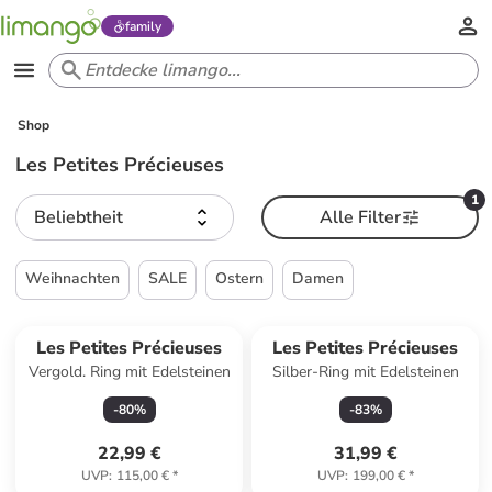
family
Shop
Les Petites Précieuses
1
Beliebtheit
Alle Filter
Weihnachten
SALE
Ostern
Damen
Reserviert
Les Petites Précieuses
Les Petites Précieuses
Vergold. Ring mit Edelsteinen
Silber-Ring mit Edelsteinen
-
80
%
-
83
%
22,99 €
31,99 €
UVP
:
115,00 €
*
UVP
:
199,00 €
*