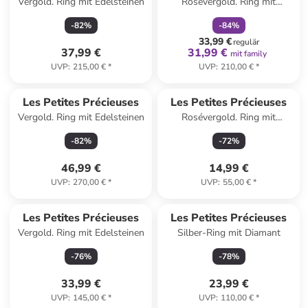
Vergold. Ring mit Edelsteinen
Rosévergold. Ring mit
Edelsteinen
-
82
%
-
84
%
33,99 €
regulär
37,99 €
31,99 €
mit family
UVP
:
215,00 €
*
UVP
:
210,00 €
*
Les Petites Précieuses
Les Petites Précieuses
Vergold. Ring mit Edelsteinen
Rosévergold. Ring mit
Edelsteinen
-
82
%
-
72
%
46,99 €
14,99 €
UVP
:
270,00 €
*
UVP
:
55,00 €
*
Les Petites Précieuses
Les Petites Précieuses
Vergold. Ring mit Edelsteinen
Silber-Ring mit Diamant
-
76
%
-
78
%
33,99 €
23,99 €
UVP
:
145,00 €
*
UVP
:
110,00 €
*