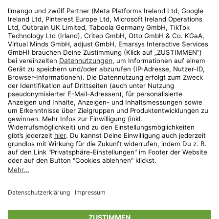
Rechtliches
Kundenservice
Shop
Aktionen
Travel
limango.nl
limango.pl