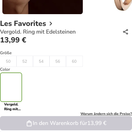
Les Favorites
Vergold. Ring mit Edelsteinen
13,99 €
Größe
50
52
54
56
60
Color
Vergold.
Ring mit
Edelsteinen
Warum ändern sich die Preise?
In den Warenkorb für
13,99 €