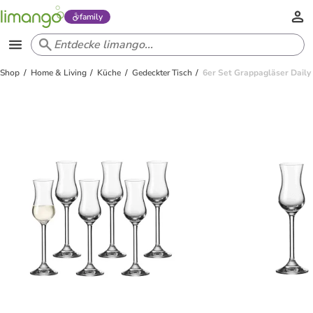
family
Shop
Home & Living
Küche
Gedeckter Tisch
6er Set Grappagläser Daily 