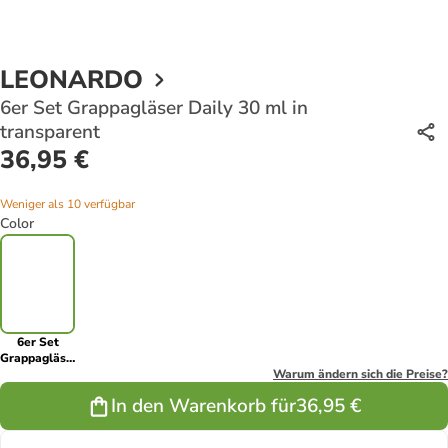
LEONARDO
6er Set Grappagläser Daily 30 ml in
transparent
36,95 €
Weniger als 10 verfügbar
Color
6er Set
Grappagläser
Daily 30 ml
Warum ändern sich die Preise?
in
In den Warenkorb für
36,95 €
transparent