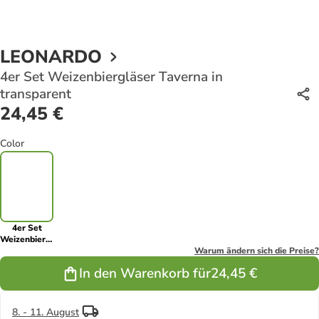
LEONARDO
4er Set Weizenbiergläser Taverna in
transparent
24,45 €
Color
4er Set
Weizenbiergläser
Taverna in
Warum ändern sich die Preise?
transparent
In den Warenkorb für
24,45 €
8. - 11. August