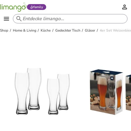
family
Shop
Home & Living
Küche
Gedeckter Tisch
Gläser
4er Set Weizenbier