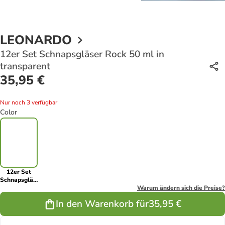
LEONARDO
12er Set Schnapsgläser Rock 50 ml in
transparent
35,95 €
Nur noch 3 verfügbar
Color
12er Set
Schnapsgläser
Rock 50 ml
Warum ändern sich die Preise?
in
In den Warenkorb für
35,95 €
transparent