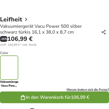
Leifheit
Vakuumiergerät Vacu Power 500 silber
schwarz türkis 16,1 x 38,0 x 8,7 cm
106,99 €
-
26
%
UVP
:
144,99 €
*
inkl. MwSt.
Color
Vakuumiergerät
Vacu Power
500 silber
Warum ändern sich die Preise?
schwarz
In den Warenkorb für
106,99 €
türkis 16,1 x
38,0 x 8,7 cm