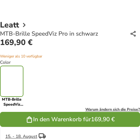
Leatt
MTB-Brille SpeedViz Pro in schwarz
169,90 €
Weniger als 10 verfügbar
Color
MTB-Brille
SpeedViz
Pro in
Warum ändern sich die Preise?
schwarz
In den Warenkorb für
169,90 €
15. - 18. August