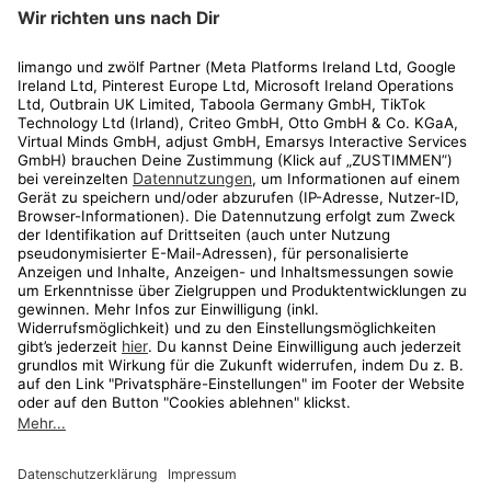
limango
Rechtliches
Kundenservice
Shop
Aktionen
Travel