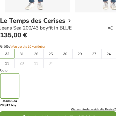
Le Temps des Cerises
Jeans Sea 200/43 boyfit in BLUE
135,00 €
Größe
Weniger als 10 verfügbar
32
31
26
25
30
29
27
24
23
28
33
34
Color
Jeans Sea
200/43 boyfit
in BLUE
Warum ändern sich die Preise?