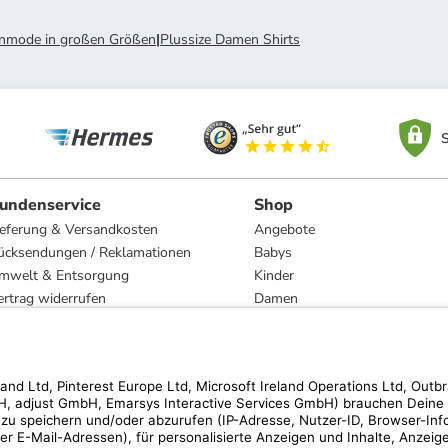
mode in großen Größen
|
Plussize Damen Shirts
S
undenservice
Shop
ieferung & Versandkosten
Angebote
ücksendungen / Reklamationen
Babys
mwelt & Entsorgung
Kinder
ertrag widerrufen
Damen
esetzliche Gewährleistung und Reparatur
Herren
Wohnen
Trachten
Marken