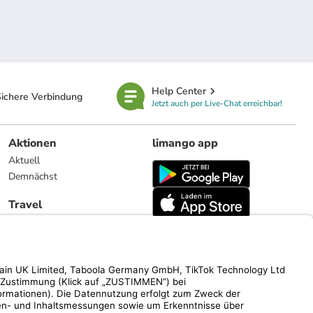
Help Center
ichere Verbindung
Jetzt auch per Live-Chat erreichbar!
Aktionen
limango app
Aktuell
Demnächst
Travel
Reiseangebote