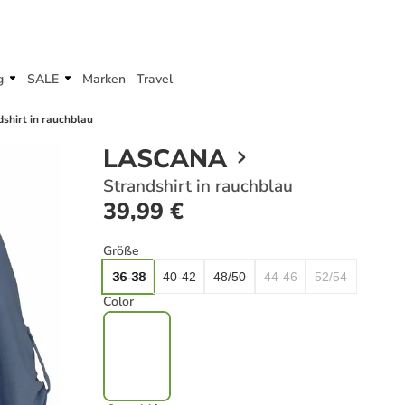
g
SALE
Marken
Travel
shirt in rauchblau
LASCANA
Strandshirt in rauchblau
39,99 €
Größe
36-38
40-42
48/50
44-46
52/54
Color