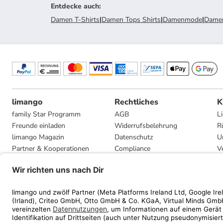
Entdecke auch
:
Damen T-Shirts
|
Damen Tops Shirts
|
Damenmode
|
Damen
limango
Rechtliches
K
family Star Programm
AGB
L
Freunde einladen
Widerrufsbelehrung
R
limango Magazin
Datenschutz
U
Partner & Kooperationen
Compliance
V
Jobs
Impressum
G
Presse
Privatsphäre-Einstellungen
Mediadaten
Geschenkgutscheinbedingungen