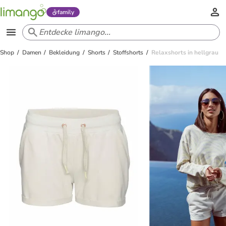
family
Shop
Damen
Bekleidung
Shorts
Stoffshorts
Relaxshorts in hellgrau