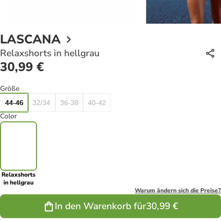
LASCANA
Relaxshorts in hellgrau
30,99 €
Größe
44-46
32/34
36-38
40-42
Color
Relaxshorts
in hellgrau
Warum ändern sich die Preise?
In den Warenkorb für
30,99 €