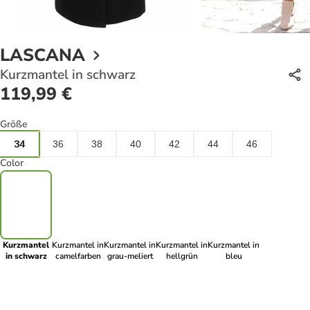
LASCANA
Kurzmantel in schwarz
119,99 €
Größe
34
36
38
40
42
44
46
Color
Kurzmantel
Kurzmantel in
Kurzmantel in
Kurzmantel in
Kurzmantel in
in schwarz
camelfarben
grau-meliert
hellgrün
bleu