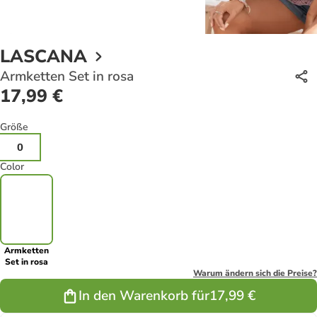
LASCANA
Armketten Set in rosa
17,99 €
Größe
0
Color
Armketten
Set in rosa
Warum ändern sich die Preise?
In den Warenkorb für
17,99 €