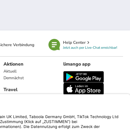
Help Center
ichere Verbindung
Jetzt auch per Live-Chat erreichbar!
Aktionen
limango app
Aktuell
Demnächst
Travel
Reiseangebote