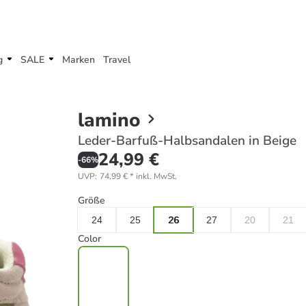
g
SALE
Marken
Travel
lamino
Leder-Barfuß-Halbsandalen in Beige
24,99 €
-
66
%
UVP
:
74,99 €
*
inkl. MwSt.
Größe
24
25
26
27
20
21
Color