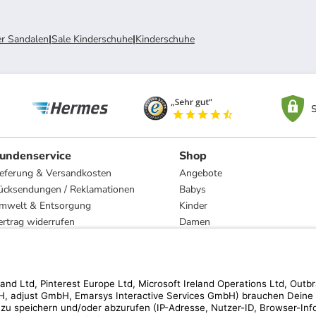
er Sandalen
|
Sale Kinderschuhe
|
Kinderschuhe
S
undenservice
Shop
ieferung & Versandkosten
Angebote
ücksendungen / Reklamationen
Babys
mwelt & Entsorgung
Kinder
ertrag widerrufen
Damen
esetzliche Gewährleistung und Reparatur
Herren
Wohnen
Trachten
Marken