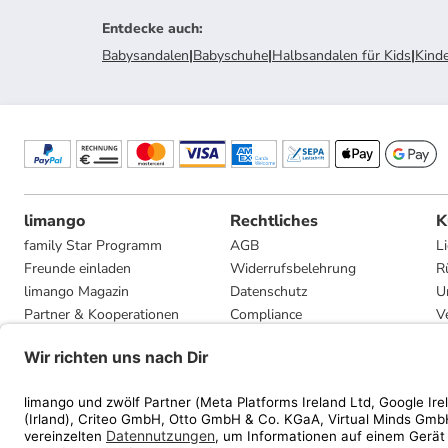
Entdecke auch
:
Babysandalen
|
Babyschuhe
|
Halbsandalen für Kids
|
Kind
limango
Rechtliches
K
family Star Programm
AGB
L
Freunde einladen
Widerrufsbelehrung
R
limango Magazin
Datenschutz
U
Partner & Kooperationen
Compliance
V
Jobs
Impressum
G
Presse
Privatsphäre-Einstellungen
Mediadaten
Geschenkgutscheinbedingungen