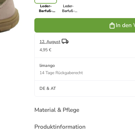
Leder-
Leder-
Barfuß-
Barfuß-
Halbsandalen
Halbsandalen
in Beige
in Blau
In den
12. August
4,95 €
limango
14 Tage Rückgaberecht
DE & AT
Material & Pflege
Produktinformation