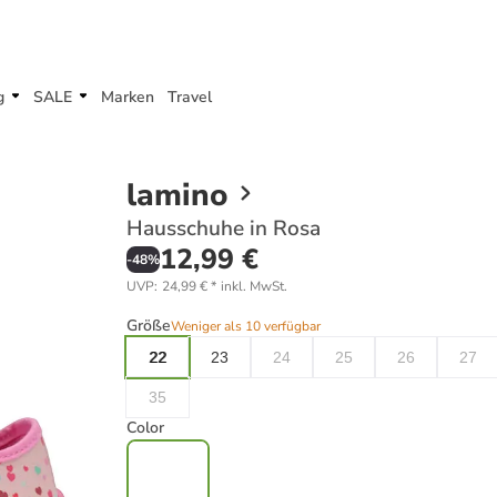
g
SALE
Marken
Travel
lamino
Hausschuhe in Rosa
12,99 €
-
48
%
UVP
:
24,99 €
*
inkl. MwSt.
Größe
Weniger als 10 verfügbar
22
23
24
25
26
27
35
Color