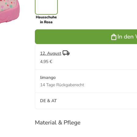
Hausschuhe
in Rosa
In den
12. August
4,95 €
limango
14 Tage Rückgaberecht
DE & AT
Material & Pflege