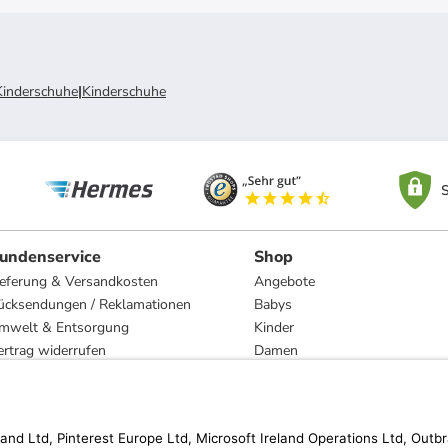
Kinderschuhe
|
Kinderschuhe
S
undenservice
Shop
ieferung & Versandkosten
Angebote
ücksendungen / Reklamationen
Babys
mwelt & Entsorgung
Kinder
ertrag widerrufen
Damen
esetzliche Gewährleistung und Reparatur
Herren
Wohnen
Trachten
Marken