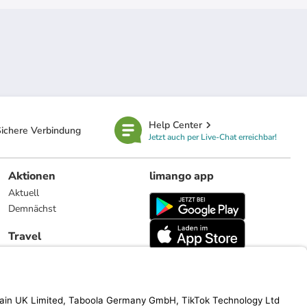
Help Center
ichere Verbindung
Jetzt auch per Live-Chat erreichbar!
Aktionen
limango app
Aktuell
Demnächst
Travel
Reiseangebote