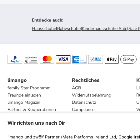
Entdecke auch
:
Hausschuhe
|
Babyschuhe
|
Kinderhausschuhe Sale
|
Sale 
limango
Rechtliches
K
family Star Programm
AGB
L
Freunde einladen
Widerrufsbelehrung
R
limango Magazin
Datenschutz
U
Partner & Kooperationen
Compliance
V
Jobs
Impressum
G
Presse
Privatsphäre-Einstellungen
Mediadaten
Geschenkgutscheinbedingungen