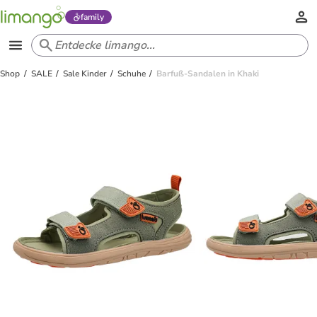
family
Shop
SALE
Sale Kinder
Schuhe
Barfuß-Sandalen in Khaki