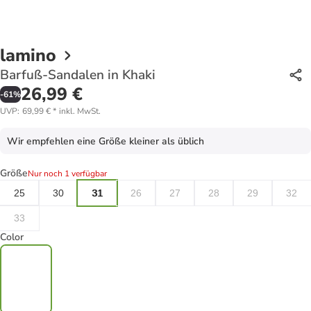
lamino
Barfuß-Sandalen in Khaki
26,99 €
-
61
%
UVP
:
69,99 €
*
inkl. MwSt.
Wir empfehlen eine Größe kleiner als üblich
Größe
Nur noch 1 verfügbar
25
30
31
26
27
28
29
32
33
Color