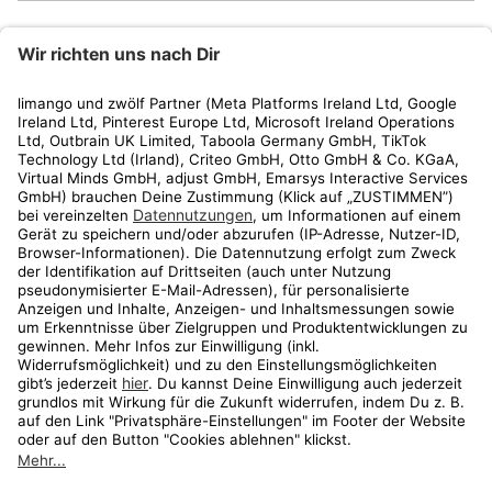
limango
Rechtliches
Kundenservice
Shop
Aktionen
Travel