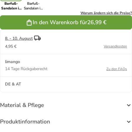
Barfuß-
Barfuß-
Sandalen in
Sandalen in
Khaki
Lila
Warum ändern sich die Preise?
In den Warenkorb für
26,99 €
8. - 10. August
4,95 €
Versandkosten
limango
14 Tage Rückgaberecht
Zu den FAQs
DE & AT
Material & Pflege
Produktinformation