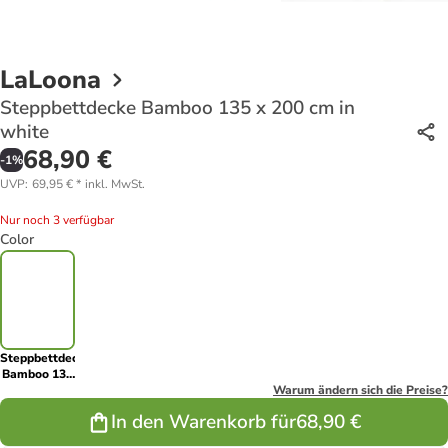
LaLoona
Steppbettdecke Bamboo 135 x 200 cm in
white
68,90 €
-
1
%
UVP
:
69,95 €
*
inkl. MwSt.
Nur noch 3 verfügbar
Color
Steppbettdecke
Bamboo 135
x 200 cm in
Warum ändern sich die Preise?
white
In den Warenkorb für
68,90 €