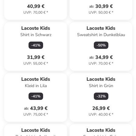
40,99 €
30,99 €
ab
:
UVP
:
70,00 €
*
UVP
:
50,00 €
*
Lacoste Kids
Lacoste Kids
Shirt in Schwarz
Sweatshirt in Dunkelblau
-
41
%
-
50
%
31,99 €
34,99 €
ab
:
UVP
:
55,00 €
*
UVP
:
70,00 €
*
Lacoste Kids
Lacoste Kids
Kleid in Lila
Shirt in Grün
-
41
%
-
32
%
43,99 €
26,99 €
ab
:
UVP
:
75,00 €
*
UVP
:
40,00 €
*
Lacoste Kids
Lacoste Kids