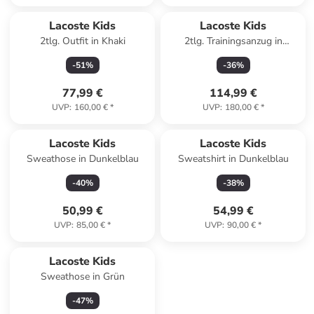
Lacoste Kids
Lacoste Kids
2tlg. Outfit in Khaki
2tlg. Trainingsanzug in
Dunkelblau
-
51
%
-
36
%
77,99 €
114,99 €
UVP
:
160,00 €
*
UVP
:
180,00 €
*
Lacoste Kids
Lacoste Kids
Sweathose in Dunkelblau
Sweatshirt in Dunkelblau
-
40
%
-
38
%
50,99 €
54,99 €
UVP
:
85,00 €
*
UVP
:
90,00 €
*
Lacoste Kids
Sweathose in Grün
-
47
%