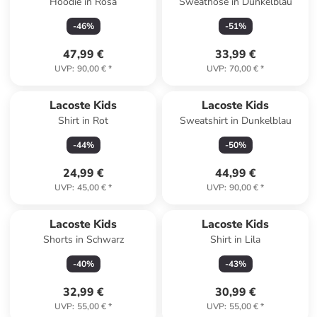
Hoodie in Rosa
Sweathose in Dunkelblau
-
46
%
-
51
%
47,99 €
33,99 €
UVP
:
90,00 €
*
UVP
:
70,00 €
*
Lacoste Kids
Lacoste Kids
Shirt in Rot
Sweatshirt in Dunkelblau
-
44
%
-
50
%
24,99 €
44,99 €
UVP
:
45,00 €
*
UVP
:
90,00 €
*
Lacoste Kids
Lacoste Kids
Shorts in Schwarz
Shirt in Lila
-
40
%
-
43
%
32,99 €
30,99 €
UVP
:
55,00 €
*
UVP
:
55,00 €
*