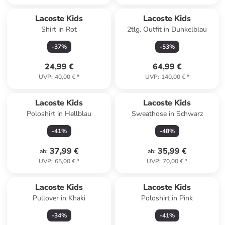
Lacoste Kids
Lacoste Kids
Shirt in Rot
2tlg. Outfit in Dunkelblau
-
37
%
-
53
%
24,99 €
64,99 €
UVP
:
40,00 €
*
UVP
:
140,00 €
*
Lacoste Kids
Lacoste Kids
Poloshirt in Hellblau
Sweathose in Schwarz
-
41
%
-
48
%
37,99 €
35,99 €
ab
:
ab
:
UVP
:
65,00 €
*
UVP
:
70,00 €
*
Lacoste Kids
Lacoste Kids
Pullover in Khaki
Poloshirt in Pink
-
34
%
-
41
%