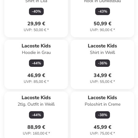
Shirt in Lila
Rock in Dunkelblau
-
40
%
-
43
%
29,99 €
50,99 €
UVP
:
50,00 €
*
UVP
:
90,00 €
*
Lacoste Kids
Lacoste Kids
Hoodie in Grau
Shirt in Weiß
-
44
%
-
36
%
46,99 €
34,99 €
UVP
:
85,00 €
*
UVP
:
55,00 €
*
Lacoste Kids
Lacoste Kids
2tlg. Outfit in Weiß
Poloshirt in Creme
-
44
%
-
38
%
88,99 €
45,99 €
UVP
:
160,00 €
*
UVP
:
75,00 €
*