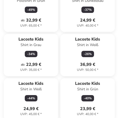
Poloshirt in Grün
Shirt in Dunkelblau
-
49
%
-
37
%
32,99 €
24,99 €
ab
:
UVP
:
65,00 €
*
UVP
:
40,00 €
*
Lacoste Kids
Lacoste Kids
Shirt in Grau
Shirt in Weiß
-
34
%
-
26
%
22,99 €
36,99 €
ab
:
UVP
:
35,00 €
*
UVP
:
50,00 €
*
Lacoste Kids
Lacoste Kids
Shirt in Weiß
Shirt in Grün
-
44
%
-
40
%
24,99 €
23,99 €
UVP
:
45,00 €
*
UVP
:
40,00 €
*