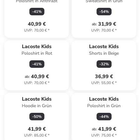
Poloshirt in Anthrazit
Sweatshirt in Grün
-
41
%
-
54
%
40,99 €
31,99 €
ab
:
UVP
:
70,00 €
*
UVP
:
70,00 €
*
Lacoste Kids
Lacoste Kids
Poloshirt in Rot
Shorts in Beige
-
41
%
-
32
%
40,99 €
36,99 €
ab
:
UVP
:
70,00 €
*
UVP
:
55,00 €
*
Lacoste Kids
Lacoste Kids
Hoodie in Grün
Poloshirt in Grün
-
50
%
-
44
%
41,99 €
41,99 €
ab
:
UVP
:
85,00 €
*
UVP
:
75,00 €
*