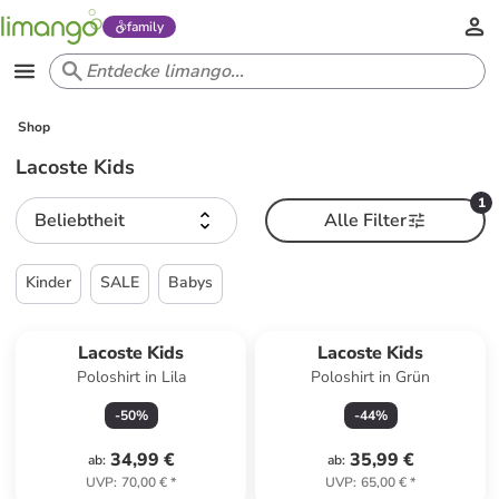
family
Shop
Lacoste Kids
1
Beliebtheit
Alle Filter
Kinder
SALE
Babys
Lacoste Kids
Lacoste Kids
Poloshirt in Lila
Poloshirt in Grün
-
50
%
-
44
%
34,99 €
35,99 €
ab
:
ab
:
UVP
:
70,00 €
*
UVP
:
65,00 €
*