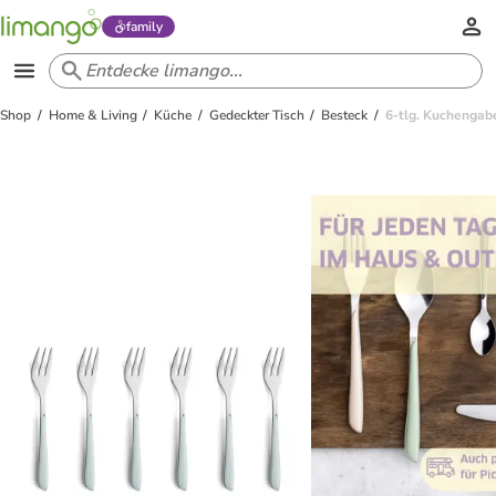
family
Shop
Home & Living
Küche
Gedeckter Tisch
Besteck
6-tlg. Kuchengab