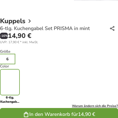
Kuppels
6-tlg. Kuchengabel Set PRISMA in mint
14,90 €
-
16
%
UVP
:
17,90 €
*
inkl. MwSt.
Größe
6
Color
6-tlg.
Kuchengabel
Set PRISMA
Warum ändern sich die Preise?
in mint
In den Warenkorb für
14,90 €